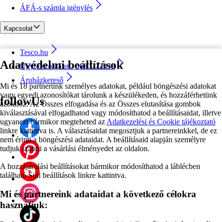
ÁFÁ-s számla igénylés
Kapcsolat
Tesco.hu
Adatvédelmi beállítások
Ügyfélszolgálat - 0680222333
Áruházkereső
Mi és 18 partnerünk személyes adatokat, például böngészési adatokat
vagy egyedi azonosítókat tárolunk a készülékeden, és hozzáférhetünk
followUs
azokhoz. Az Összes elfogadása és az Összes elutasítása gombok
kiválasztásával elfogadhatod vagy módosíthatod a beállításaidat, illetve
ugyanezt bármikor megteheted az
Adatkezelési és Cookie tájékoztató
linkre kattintva is. A választásaidat megosztjuk a partnereinkkel, de ez
nem érinti a böngészési adataidat. A beállításaid alapján személyre
tudjuk szabni a vásárlási élményedet az oldalon.
A hozzájárulási beállításokat bármikor módosíthatod a láblécben
található Süti beállítások linkre kattintva.
Mi és partnereink adataidat a következő célokra
használjuk: