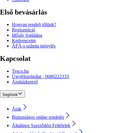
Első bevásárlás
Hogyan rendelj tőlünk?
Regisztráció
Idősáv foglalása
Kedvenceim
ÁFÁ-s számla igénylés
Kapcsolat
Tesco.hu
Ügyfélszolgálat - 0680222333
Áruházkereső
Segítünk
Árak
Biztonságos online rendelés
Általános Szerződési Feltételek