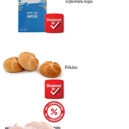
Tejtermék-tojás
Pékáru