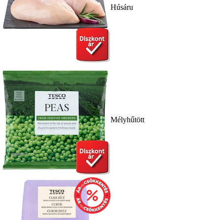
Húsáru
Mélyhűtött