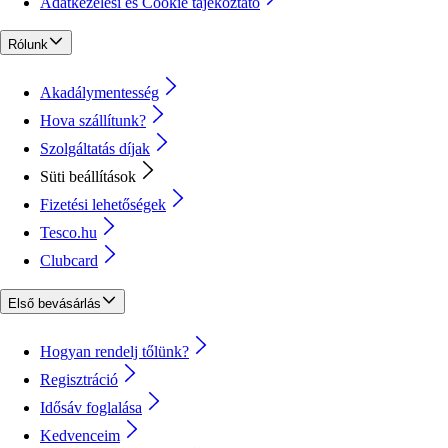
Adatkezelési és Cookie tájékoztató
Rólunk
Akadálymentesség
Hova szállítunk?
Szolgáltatás díjak
Süti beállítások
Fizetési lehetőségek
Tesco.hu
Clubcard
Első bevásárlás
Hogyan rendelj tőlünk?
Regisztráció
Idősáv foglalása
Kedvenceim