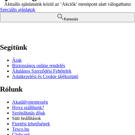
Aktuális ajánlataink közül az ‘Akciók’ menüpont alatt válogathatsz
Speciális ajánlatok
Keresés
Segítünk
Árak
Biztonságos online rendelés
Általános Szerződési Feltételek
Adatkezelési és Cookie tájékoztató
Rólunk
Akadálymentesség
Hova szállítunk?
Szolgáltatás díjak
Süti beállítások
Fizetési lehetőségek
Tesco.hu
Clubcard