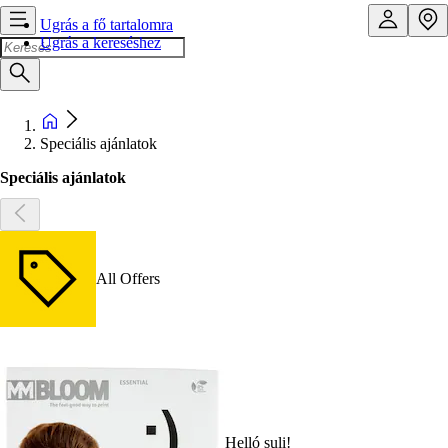
Ugrás a fő tartalomra
Ugrás a kereséshez
Speciális ajánlatok
Speciális ajánlatok
All Offers
Helló suli!