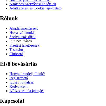
Általános Szerződési Feltételek
Adatkezelési és Cookie tájékoztató
Rólunk
Akadálymentesség
Hova szállítunk?
Szolgáltatás díjak
Süti beállítások
Fizetési lehetőségek
Tesco.hu
Clubcard
Első bevásárlás
Hogyan rendelj tőlünk?
Regisztráció
Idősáv foglalása
Kedvenceim
ÁFÁ-s számla igénylés
Kapcsolat