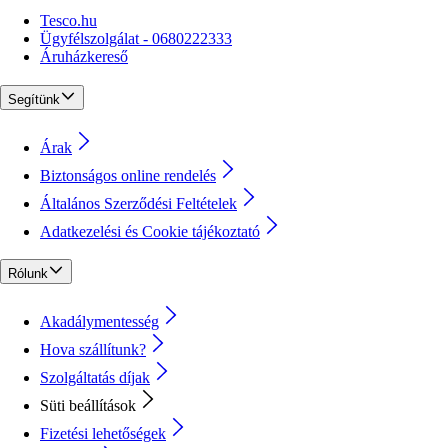
Tesco.hu
Ügyfélszolgálat - 0680222333
Áruházkereső
Segítünk
Árak
Biztonságos online rendelés
Általános Szerződési Feltételek
Adatkezelési és Cookie tájékoztató
Rólunk
Akadálymentesség
Hova szállítunk?
Szolgáltatás díjak
Süti beállítások
Fizetési lehetőségek