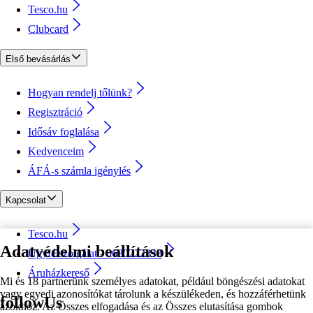
Tesco.hu
Clubcard
Első bevásárlás
Hogyan rendelj tőlünk?
Regisztráció
Idősáv foglalása
Kedvenceim
ÁFÁ-s számla igénylés
Kapcsolat
Tesco.hu
Adatvédelmi beállítások
Ügyfélszolgálat - 0680222333
Áruházkereső
Mi és 18 partnerünk személyes adatokat, például böngészési adatokat
vagy egyedi azonosítókat tárolunk a készülékeden, és hozzáférhetünk
followUs
azokhoz. Az Összes elfogadása és az Összes elutasítása gombok