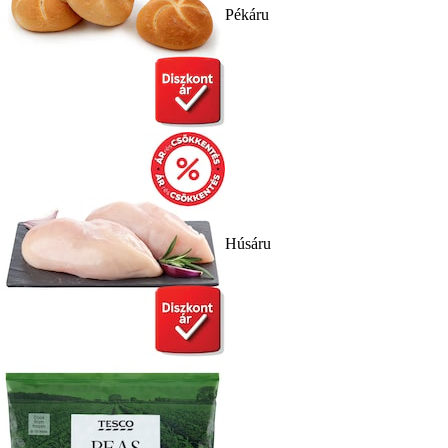
Pékáru
Húsáru