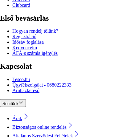
Clubcard
Első bevásárlás
Hogyan rendelj tőlünk?
Regisztráció
Idősáv foglalása
Kedvenceim
ÁFÁ-s számla igénylés
Kapcsolat
Tesco.hu
Ügyfélszolgálat - 0680222333
Áruházkereső
Segítünk
Árak
Biztonságos online rendelés
Általános Szerződési Feltételek