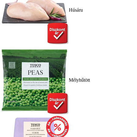
Húsáru
Mélyhűtött