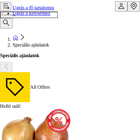
Ugrás a fő tartalomra
Ugrás a kereséshez
Speciális ajánlatok
Speciális ajánlatok
All Offers
Helló suli!