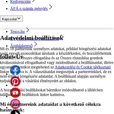
Kedvenceim
ÁFÁ-s számla igénylés
Kapcsolat
Tesco.hu
Adatvédelmi beállítások
Ügyfélszolgálat - 0680222333
Áruházkereső
Mi és 18 partnerünk személyes adatokat, például böngészési adatokat
vagy egyedi azonosítókat tárolunk a készülékeden, és hozzáférhetünk
followUs
azokhoz. Az Összes elfogadása és az Összes elutasítása gombok
kiválasztásával elfogadhatod vagy módosíthatod a beállításaidat, illetve
ugyanezt bármikor megteheted az
Adatkezelési és Cookie tájékoztató
linkre kattintva is. A választásaidat megosztjuk a partnereinkkel, de ez
nem érinti a böngészési adataidat. A beállításaid alapján személyre
tudjuk szabni a vásárlási élményedet az oldalon.
A hozzájárulási beállításokat bármikor módosíthatod a láblécben
található Süti beállítások linkre kattintva.
Mi és partnereink adataidat a következő célokra
használjuk: