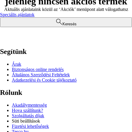
jelenleg nincsen akciós termék
Aktuális ajánlataink közül az ‘Akciók’ menüpont alatt válogathatsz
Speciális ajánlatok
Keresés
Segítünk
Árak
Biztonságos online rendelés
Általános Szerződési Feltételek
Adatkezelési és Cookie tájékoztató
Rólunk
Akadálymentesség
Hova szállítunk?
Szolgáltatás díjak
Süti beállítások
Fizetési lehetőségek
Tesco.hu