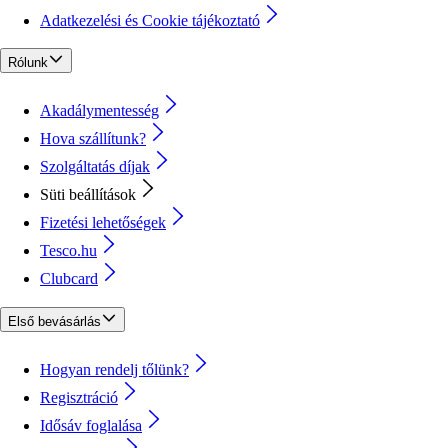
Adatkezelési és Cookie tájékoztató
Rólunk
Akadálymentesség
Hova szállítunk?
Szolgáltatás díjak
Süti beállítások
Fizetési lehetőségek
Tesco.hu
Clubcard
Első bevásárlás
Hogyan rendelj tőlünk?
Regisztráció
Idősáv foglalása