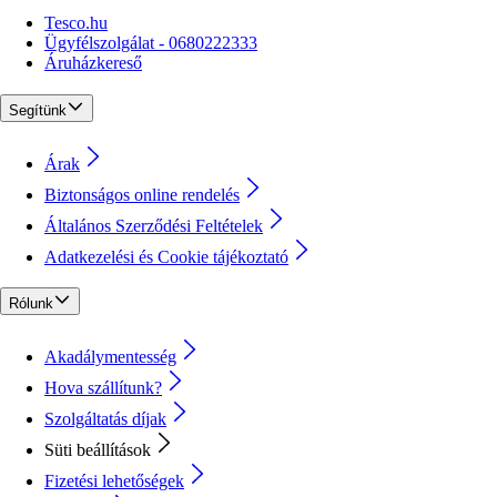
Tesco.hu
Ügyfélszolgálat - 0680222333
Áruházkereső
Segítünk
Árak
Biztonságos online rendelés
Általános Szerződési Feltételek
Adatkezelési és Cookie tájékoztató
Rólunk
Akadálymentesség
Hova szállítunk?
Szolgáltatás díjak
Süti beállítások
Fizetési lehetőségek