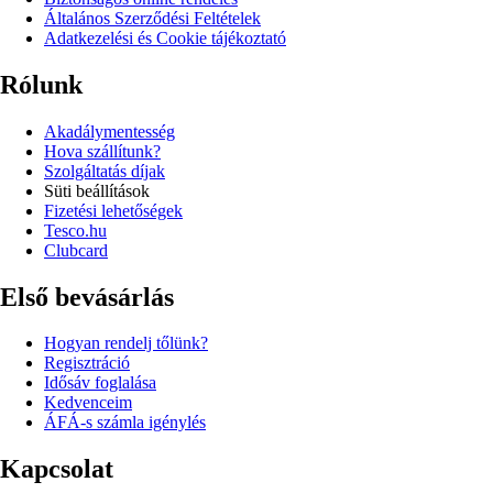
Általános Szerződési Feltételek
Adatkezelési és Cookie tájékoztató
Rólunk
Akadálymentesség
Hova szállítunk?
Szolgáltatás díjak
Süti beállítások
Fizetési lehetőségek
Tesco.hu
Clubcard
Első bevásárlás
Hogyan rendelj tőlünk?
Regisztráció
Idősáv foglalása
Kedvenceim
ÁFÁ-s számla igénylés
Kapcsolat