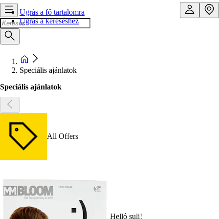
Ugrás a fő tartalomra
Ugrás a kereséshez
Speciális ajánlatok
Speciális ajánlatok
All Offers
Helló suli!