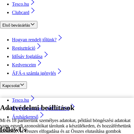
Tesco.hu
Clubcard
Első bevásárlás
Hogyan rendelj tőlünk?
Regisztráció
Idősáv foglalása
Kedvenceim
ÁFÁ-s számla igénylés
Kapcsolat
Tesco.hu
Adatvédelmi beállítások
Ügyfélszolgálat - 0680222333
Áruházkereső
Mi és 18 partnerünk személyes adatokat, például böngészési adatokat
vagy egyedi azonosítókat tárolunk a készülékeden, és hozzáférhetünk
followUs
azokhoz. Az Összes elfogadása és az Összes elutasítása gombok