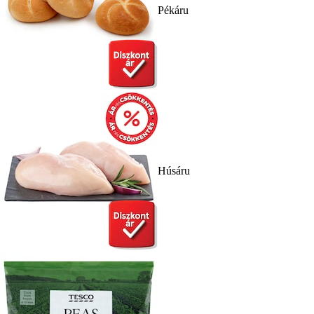
Pékáru
Húsáru