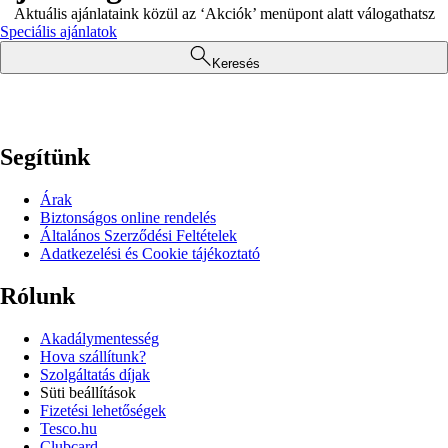
Aktuális ajánlataink közül az ‘Akciók’ menüpont alatt válogathatsz
Speciális ajánlatok
Keresés
Segítünk
Árak
Biztonságos online rendelés
Általános Szerződési Feltételek
Adatkezelési és Cookie tájékoztató
Rólunk
Akadálymentesség
Hova szállítunk?
Szolgáltatás díjak
Süti beállítások
Fizetési lehetőségek
Tesco.hu
Clubcard