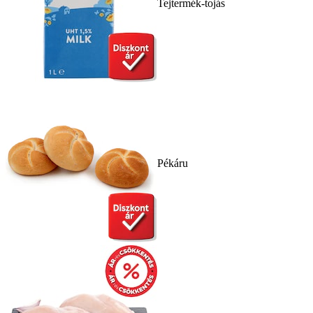
Tejtermék-tojás
Pékáru