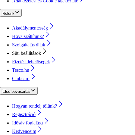
Adatkezelési és Cookie tájékoztató
Rólunk
Akadálymentesség
Hova szállítunk?
Szolgáltatás díjak
Süti beállítások
Fizetési lehetőségek
Tesco.hu
Clubcard
Első bevásárlás
Hogyan rendelj tőlünk?
Regisztráció
Idősáv foglalása
Kedvenceim