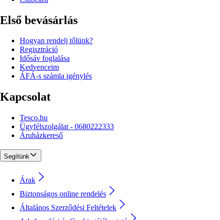
Első bevásárlás
Hogyan rendelj tőlünk?
Regisztráció
Idősáv foglalása
Kedvenceim
ÁFÁ-s számla igénylés
Kapcsolat
Tesco.hu
Ügyfélszolgálat - 0680222333
Áruházkereső
Segítünk
Árak
Biztonságos online rendelés
Általános Szerződési Feltételek