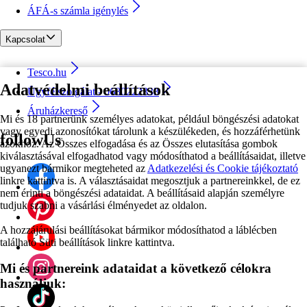
ÁFÁ-s számla igénylés
Kapcsolat
Tesco.hu
Adatvédelmi beállítások
Ügyfélszolgálat - 0680222333
Áruházkereső
Mi és 18 partnerünk személyes adatokat, például böngészési adatokat
vagy egyedi azonosítókat tárolunk a készülékeden, és hozzáférhetünk
followUs
azokhoz. Az Összes elfogadása és az Összes elutasítása gombok
kiválasztásával elfogadhatod vagy módosíthatod a beállításaidat, illetve
ugyanezt bármikor megteheted az
Adatkezelési és Cookie tájékoztató
linkre kattintva is. A választásaidat megosztjuk a partnereinkkel, de ez
nem érinti a böngészési adataidat. A beállításaid alapján személyre
tudjuk szabni a vásárlási élményedet az oldalon.
A hozzájárulási beállításokat bármikor módosíthatod a láblécben
található Süti beállítások linkre kattintva.
Mi és partnereink adataidat a következő célokra
használjuk: