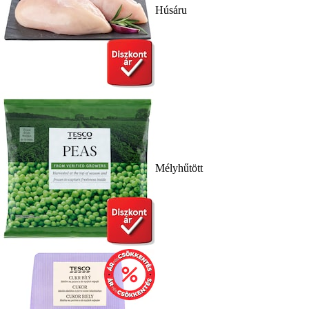
Húsáru
Mélyhűtött