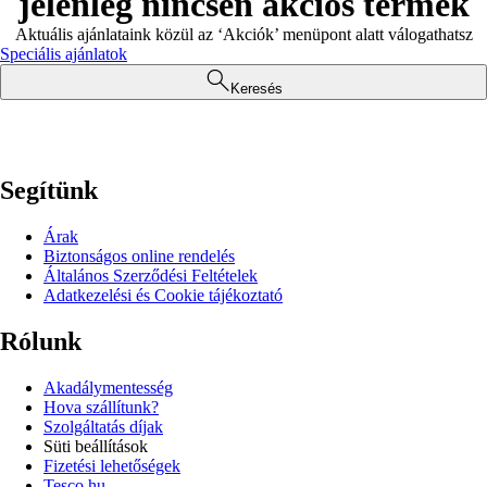
jelenleg nincsen akciós termék
Aktuális ajánlataink közül az ‘Akciók’ menüpont alatt válogathatsz
Speciális ajánlatok
Keresés
Segítünk
Árak
Biztonságos online rendelés
Általános Szerződési Feltételek
Adatkezelési és Cookie tájékoztató
Rólunk
Akadálymentesség
Hova szállítunk?
Szolgáltatás díjak
Süti beállítások
Fizetési lehetőségek
Tesco.hu