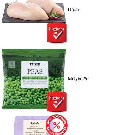
Húsáru
Mélyhűtött