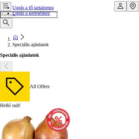
Ugrás a fő tartalomra
Ugrás a kereséshez
Speciális ajánlatok
Speciális ajánlatok
All Offers
Helló suli!