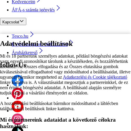
Kedvenceim
ÁFÁ-s számla igénylés
Kapcsolat
Tesco.hu
Adatvédelmi beállítások
Ügyfélszolgálat - 0680222333
Áruházkereső
Mi és 18 partnerünk személyes adatokat, például böngészési adatokat
vagy egyedi azonosítókat tárolunk a készülékeden, és hozzáférhetünk
followUs
azokhoz. Az Összes elfogadása és az Összes elutasítása gombok
kiválasztásával elfogadhatod vagy módosíthatod a beállításaidat, illetve
ugyanezt bármikor megteheted az
Adatkezelési és Cookie tájékoztató
linkre kattintva is. A választásaidat megosztjuk a partnereinkkel, de ez
nem érinti a böngészési adataidat. A beállításaid alapján személyre
tudjuk szabni a vásárlási élményedet az oldalon.
A hozzájárulási beállításokat bármikor módosíthatod a láblécben
található Süti beállítások linkre kattintva.
Mi és partnereink adataidat a következő célokra
használjuk: