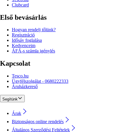
Clubcard
Első bevásárlás
Hogyan rendelj tőlünk?
Regisztráció
Idősáv foglalása
Kedvenceim
ÁFÁ-s számla igénylés
Kapcsolat
Tesco.hu
Ügyfélszolgálat - 0680222333
Áruházkereső
Segítünk
Árak
Biztonságos online rendelés
Általános Szerződési Feltételek