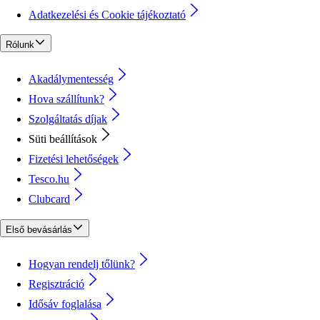
Adatkezelési és Cookie tájékoztató
Rólunk
Akadálymentesség
Hova szállítunk?
Szolgáltatás díjak
Süti beállítások
Fizetési lehetőségek
Tesco.hu
Clubcard
Első bevásárlás
Hogyan rendelj tőlünk?
Regisztráció
Idősáv foglalása