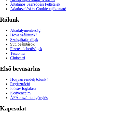
Általános Szerződési Feltételek
Adatkezelési és Cookie tájékoztató
Rólunk
Akadálymentesség
Hova szállítunk?
Szolgáltatás díjak
Süti beállítások
Fizetési lehetőségek
Tesco.hu
Clubcard
Első bevásárlás
Hogyan rendelj tőlünk?
Regisztráció
Idősáv foglalása
Kedvenceim
ÁFÁ-s számla igénylés
Kapcsolat