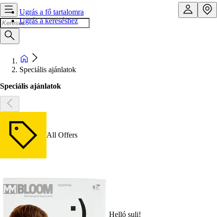
Ugrás a fő tartalomra
Ugrás a kereséshez
Speciális ajánlatok
Speciális ajánlatok
All Offers
Helló suli!