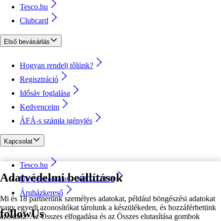
Tesco.hu
Clubcard
Első bevásárlás
Hogyan rendelj tőlünk?
Regisztráció
Idősáv foglalása
Kedvenceim
ÁFÁ-s számla igénylés
Kapcsolat
Tesco.hu
Adatvédelmi beállítások
Ügyfélszolgálat - 0680222333
Áruházkereső
Mi és 18 partnerünk személyes adatokat, például böngészési adatokat
vagy egyedi azonosítókat tárolunk a készülékeden, és hozzáférhetünk
followUs
azokhoz. Az Összes elfogadása és az Összes elutasítása gombok