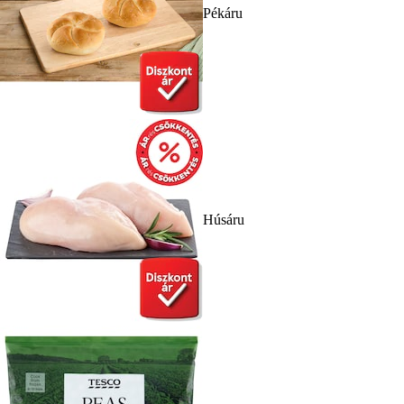
Pékáru
Húsáru