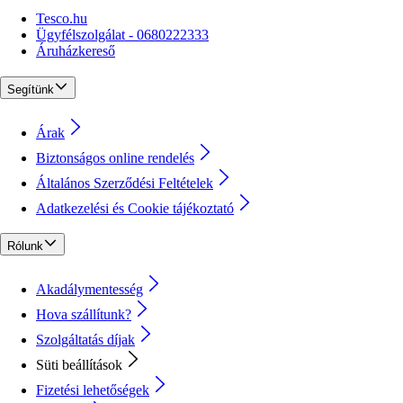
Tesco.hu
Ügyfélszolgálat - 0680222333
Áruházkereső
Segítünk
Árak
Biztonságos online rendelés
Általános Szerződési Feltételek
Adatkezelési és Cookie tájékoztató
Rólunk
Akadálymentesség
Hova szállítunk?
Szolgáltatás díjak
Süti beállítások
Fizetési lehetőségek