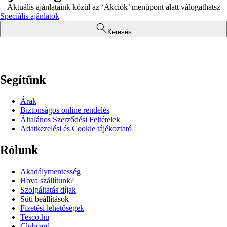
Aktuális ajánlataink közül az ‘Akciók’ menüpont alatt válogathatsz
Speciális ajánlatok
Keresés
Segítünk
Árak
Biztonságos online rendelés
Általános Szerződési Feltételek
Adatkezelési és Cookie tájékoztató
Rólunk
Akadálymentesség
Hova szállítunk?
Szolgáltatás díjak
Süti beállítások
Fizetési lehetőségek
Tesco.hu
Clubcard