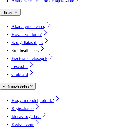
Adatkezelési és Cookie tájékoztató
Rólunk
Akadálymentesség
Hova szállítunk?
Szolgáltatás díjak
Süti beállítások
Fizetési lehetőségek
Tesco.hu
Clubcard
Első bevásárlás
Hogyan rendelj tőlünk?
Regisztráció
Idősáv foglalása
Kedvenceim