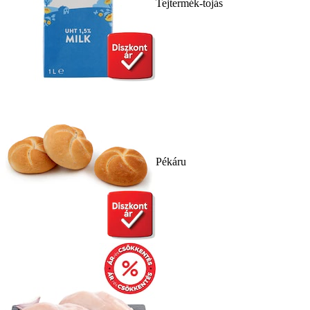
Tejtermék-tojás
Pékáru