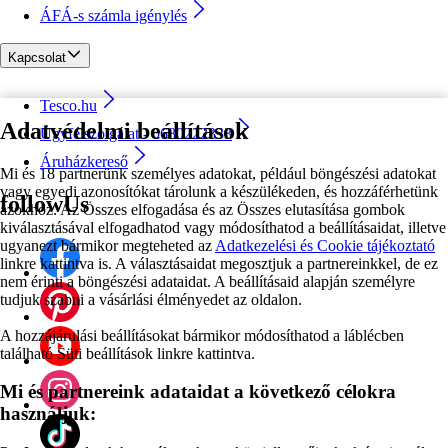
ÁFÁ-s számla igénylés
Kapcsolat
Tesco.hu
Adatvédelmi beállítások
Ügyfélszolgálat - 0680222333
Áruházkereső
Mi és 18 partnerünk személyes adatokat, például böngészési adatokat
vagy egyedi azonosítókat tárolunk a készülékeden, és hozzáférhetünk
followUs
azokhoz. Az Összes elfogadása és az Összes elutasítása gombok
kiválasztásával elfogadhatod vagy módosíthatod a beállításaidat, illetve
ugyanezt bármikor megteheted az
Adatkezelési és Cookie tájékoztató
linkre kattintva is. A választásaidat megosztjuk a partnereinkkel, de ez
nem érinti a böngészési adataidat. A beállításaid alapján személyre
tudjuk szabni a vásárlási élményedet az oldalon.
A hozzájárulási beállításokat bármikor módosíthatod a láblécben
található Süti beállítások linkre kattintva.
Mi és partnereink adataidat a következő célokra
használjuk: