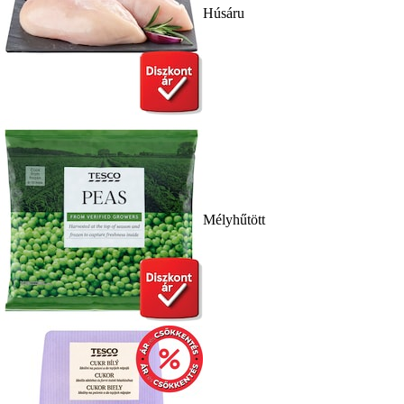
Húsáru
Mélyhűtött