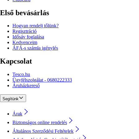
Első bevásárlás
Hogyan rendelj tőlünk?
Regisztráció
Idősáv foglalása
Kedvenceim
ÁFÁ-s számla igénylés
Kapcsolat
Tesco.hu
Ügyfélszolgálat - 0680222333
Áruházkereső
Segítünk
Árak
Biztonságos online rendelés
Általános Szerződési Feltételek