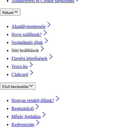
Adatkezelési és Cookie tájékoztató
Rólunk
Akadálymentesség
Hova szállítunk?
Szolgáltatás díjak
Süti beállítások
Fizetési lehetőségek
Tesco.hu
Clubcard
Első bevásárlás
Hogyan rendelj tőlünk?
Regisztráció
Idősáv foglalása
Kedvenceim