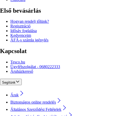
Első bevásárlás
Hogyan rendelj tőlünk?
Regisztráció
Idősáv foglalása
Kedvenceim
ÁFÁ-s számla igénylés
Kapcsolat
Tesco.hu
Ügyfélszolgálat - 0680222333
Áruházkereső
Segítünk
Árak
Biztonságos online rendelés
Általános Szerződési Feltételek