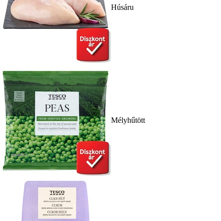
Húsáru
Mélyhűtött