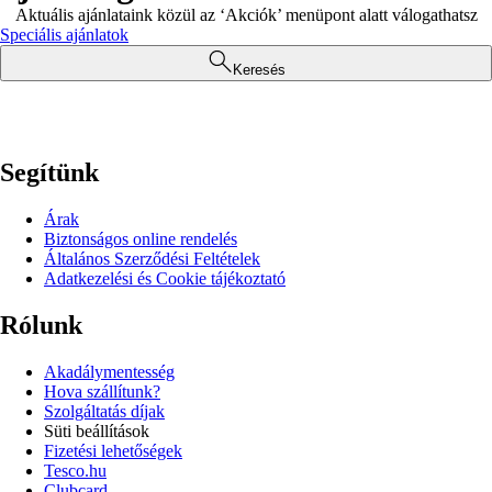
Aktuális ajánlataink közül az ‘Akciók’ menüpont alatt válogathatsz
Speciális ajánlatok
Keresés
Segítünk
Árak
Biztonságos online rendelés
Általános Szerződési Feltételek
Adatkezelési és Cookie tájékoztató
Rólunk
Akadálymentesség
Hova szállítunk?
Szolgáltatás díjak
Süti beállítások
Fizetési lehetőségek
Tesco.hu
Clubcard