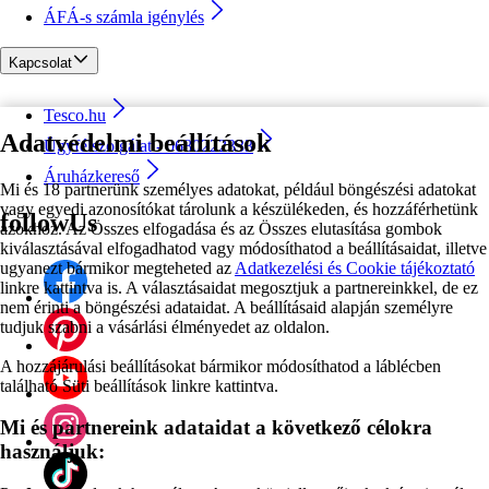
ÁFÁ-s számla igénylés
Kapcsolat
Tesco.hu
Adatvédelmi beállítások
Ügyfélszolgálat - 0680222333
Áruházkereső
Mi és 18 partnerünk személyes adatokat, például böngészési adatokat
vagy egyedi azonosítókat tárolunk a készülékeden, és hozzáférhetünk
followUs
azokhoz. Az Összes elfogadása és az Összes elutasítása gombok
kiválasztásával elfogadhatod vagy módosíthatod a beállításaidat, illetve
ugyanezt bármikor megteheted az
Adatkezelési és Cookie tájékoztató
linkre kattintva is. A választásaidat megosztjuk a partnereinkkel, de ez
nem érinti a böngészési adataidat. A beállításaid alapján személyre
tudjuk szabni a vásárlási élményedet az oldalon.
A hozzájárulási beállításokat bármikor módosíthatod a láblécben
található Süti beállítások linkre kattintva.
Mi és partnereink adataidat a következő célokra
használjuk: