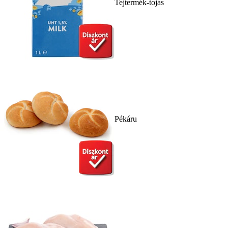
Tejtermék-tojás
Pékáru