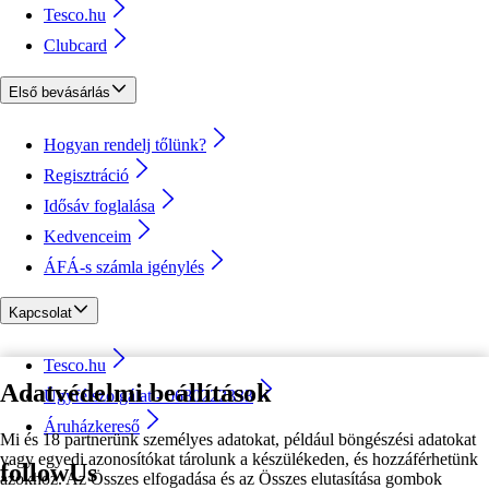
Tesco.hu
Clubcard
Első bevásárlás
Hogyan rendelj tőlünk?
Regisztráció
Idősáv foglalása
Kedvenceim
ÁFÁ-s számla igénylés
Kapcsolat
Tesco.hu
Adatvédelmi beállítások
Ügyfélszolgálat - 0680222333
Áruházkereső
Mi és 18 partnerünk személyes adatokat, például böngészési adatokat
vagy egyedi azonosítókat tárolunk a készülékeden, és hozzáférhetünk
followUs
azokhoz. Az Összes elfogadása és az Összes elutasítása gombok