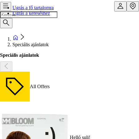
Ugrás a fő tartalomra
Ugrás a kereséshez
Speciális ajánlatok
Speciális ajánlatok
All Offers
Helló suli!