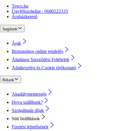
Tesco.hu
Ügyfélszolgálat - 0680222333
Áruházkereső
Segítünk
Árak
Biztonságos online rendelés
Általános Szerződési Feltételek
Adatkezelési és Cookie tájékoztató
Rólunk
Akadálymentesség
Hova szállítunk?
Szolgáltatás díjak
Süti beállítások
Fizetési lehetőségek