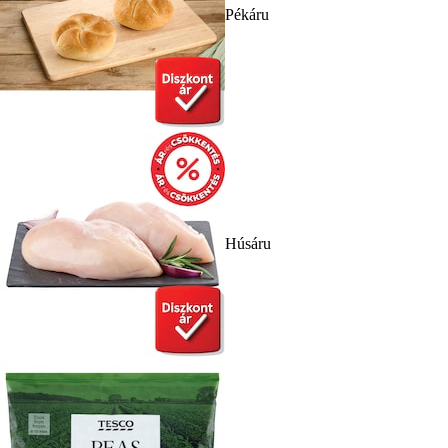
Pékáru
Húsáru