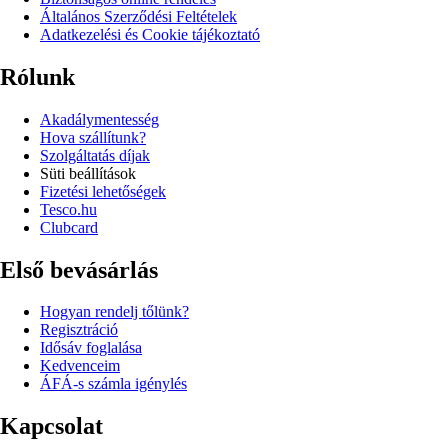
Általános Szerződési Feltételek
Adatkezelési és Cookie tájékoztató
Rólunk
Akadálymentesség
Hova szállítunk?
Szolgáltatás díjak
Süti beállítások
Fizetési lehetőségek
Tesco.hu
Clubcard
Első bevásárlás
Hogyan rendelj tőlünk?
Regisztráció
Idősáv foglalása
Kedvenceim
ÁFÁ-s számla igénylés
Kapcsolat