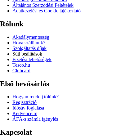
Általános Szerződési Feltételek
Adatkezelési és Cookie tájékoztató
Rólunk
Akadálymentesség
Hova szállítunk?
Szolgáltatás díjak
Süti beállítások
Fizetési lehetőségek
Tesco.hu
Clubcard
Első bevásárlás
Hogyan rendelj tőlünk?
Regisztráció
Idősáv foglalása
Kedvenceim
ÁFÁ-s számla igénylés
Kapcsolat