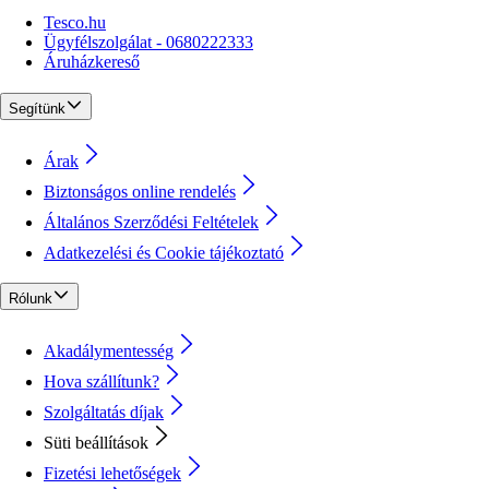
Tesco.hu
Ügyfélszolgálat - 0680222333
Áruházkereső
Segítünk
Árak
Biztonságos online rendelés
Általános Szerződési Feltételek
Adatkezelési és Cookie tájékoztató
Rólunk
Akadálymentesség
Hova szállítunk?
Szolgáltatás díjak
Süti beállítások
Fizetési lehetőségek