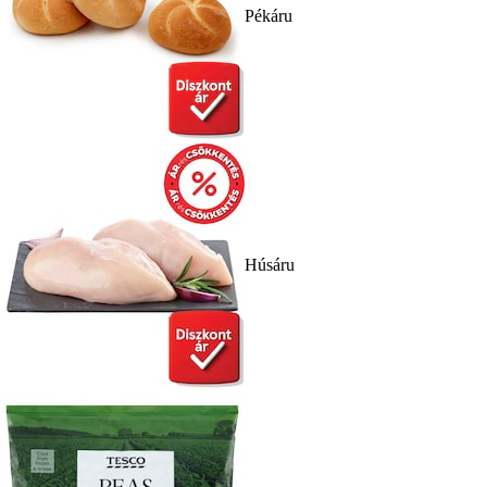
Pékáru
Húsáru