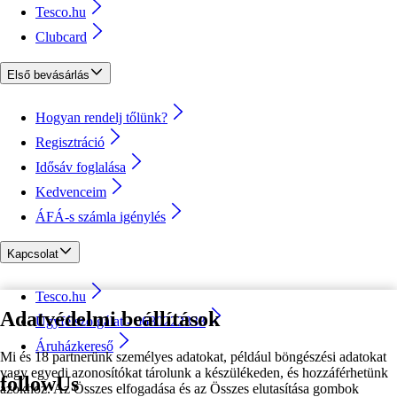
Tesco.hu
Clubcard
Első bevásárlás
Hogyan rendelj tőlünk?
Regisztráció
Idősáv foglalása
Kedvenceim
ÁFÁ-s számla igénylés
Kapcsolat
Tesco.hu
Adatvédelmi beállítások
Ügyfélszolgálat - 0680222333
Áruházkereső
Mi és 18 partnerünk személyes adatokat, például böngészési adatokat
vagy egyedi azonosítókat tárolunk a készülékeden, és hozzáférhetünk
followUs
azokhoz. Az Összes elfogadása és az Összes elutasítása gombok