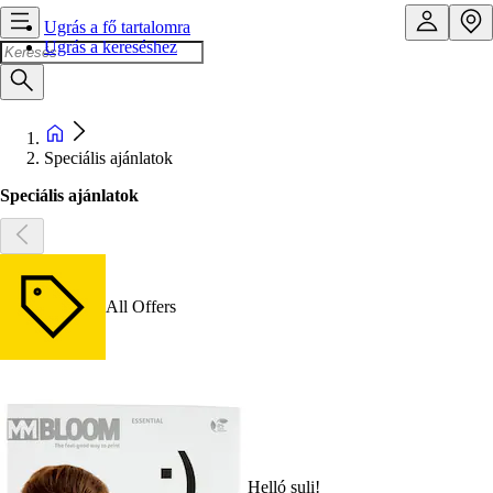
Ugrás a fő tartalomra
Ugrás a kereséshez
Speciális ajánlatok
Speciális ajánlatok
All Offers
Helló suli!