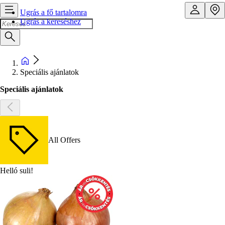
Ugrás a fő tartalomra
Ugrás a kereséshez
Speciális ajánlatok
Speciális ajánlatok
All Offers
Helló suli!