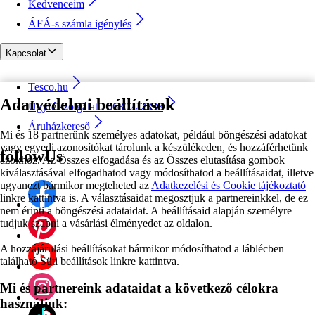
Kedvenceim
ÁFÁ-s számla igénylés
Kapcsolat
Tesco.hu
Adatvédelmi beállítások
Ügyfélszolgálat - 0680222333
Áruházkereső
Mi és 18 partnerünk személyes adatokat, például böngészési adatokat
vagy egyedi azonosítókat tárolunk a készülékeden, és hozzáférhetünk
followUs
azokhoz. Az Összes elfogadása és az Összes elutasítása gombok
kiválasztásával elfogadhatod vagy módosíthatod a beállításaidat, illetve
ugyanezt bármikor megteheted az
Adatkezelési és Cookie tájékoztató
linkre kattintva is. A választásaidat megosztjuk a partnereinkkel, de ez
nem érinti a böngészési adataidat. A beállításaid alapján személyre
tudjuk szabni a vásárlási élményedet az oldalon.
A hozzájárulási beállításokat bármikor módosíthatod a láblécben
található Süti beállítások linkre kattintva.
Mi és partnereink adataidat a következő célokra
használjuk: