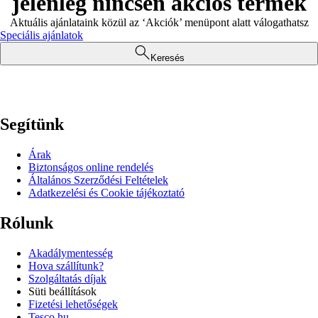
jelenleg nincsen akciós termék
Aktuális ajánlataink közül az ‘Akciók’ menüpont alatt válogathatsz
Speciális ajánlatok
Keresés
Segítünk
Árak
Biztonságos online rendelés
Általános Szerződési Feltételek
Adatkezelési és Cookie tájékoztató
Rólunk
Akadálymentesség
Hova szállítunk?
Szolgáltatás díjak
Süti beállítások
Fizetési lehetőségek
Tesco.hu