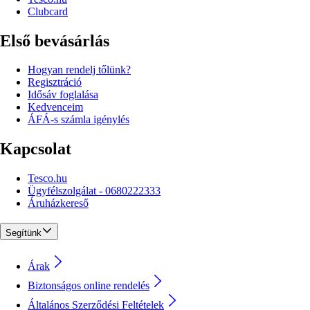
Clubcard
Első bevásárlás
Hogyan rendelj tőlünk?
Regisztráció
Idősáv foglalása
Kedvenceim
ÁFÁ-s számla igénylés
Kapcsolat
Tesco.hu
Ügyfélszolgálat - 0680222333
Áruházkereső
Segítünk
Árak
Biztonságos online rendelés
Általános Szerződési Feltételek