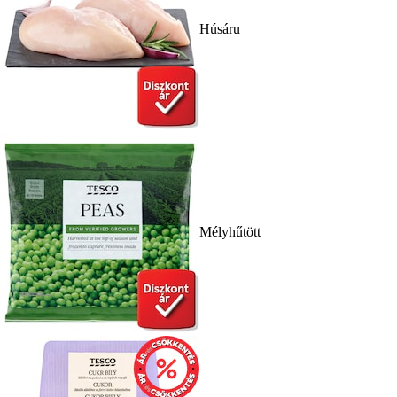
Húsáru
Mélyhűtött