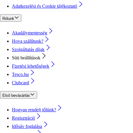
Adatkezelési és Cookie tájékoztató
Rólunk
Akadálymentesség
Hova szállítunk?
Szolgáltatás díjak
Süti beállítások
Fizetési lehetőségek
Tesco.hu
Clubcard
Első bevásárlás
Hogyan rendelj tőlünk?
Regisztráció
Idősáv foglalása