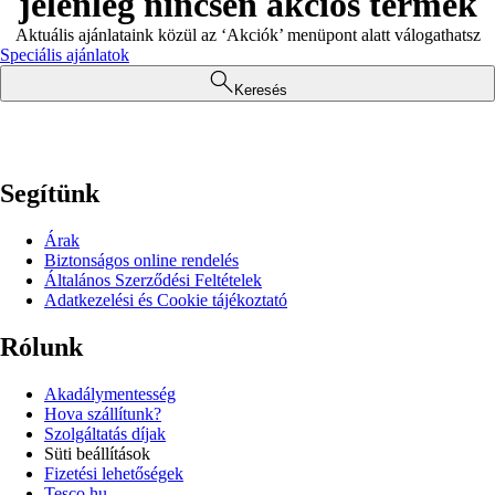
jelenleg nincsen akciós termék
Aktuális ajánlataink közül az ‘Akciók’ menüpont alatt válogathatsz
Speciális ajánlatok
Keresés
Segítünk
Árak
Biztonságos online rendelés
Általános Szerződési Feltételek
Adatkezelési és Cookie tájékoztató
Rólunk
Akadálymentesség
Hova szállítunk?
Szolgáltatás díjak
Süti beállítások
Fizetési lehetőségek
Tesco.hu