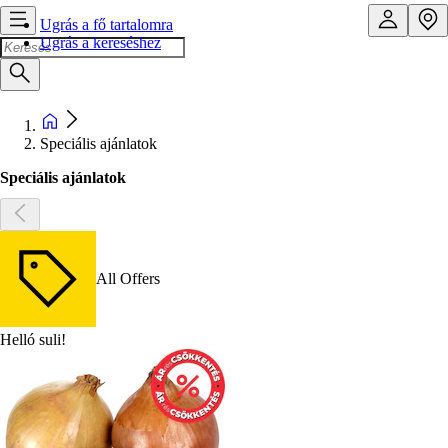
Ugrás a fő tartalomra
Ugrás a kereséshez
Speciális ajánlatok
Speciális ajánlatok
All Offers
Helló suli!