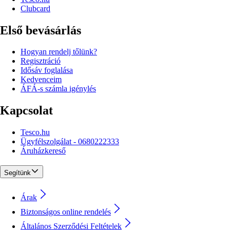
Clubcard
Első bevásárlás
Hogyan rendelj tőlünk?
Regisztráció
Idősáv foglalása
Kedvenceim
ÁFÁ-s számla igénylés
Kapcsolat
Tesco.hu
Ügyfélszolgálat - 0680222333
Áruházkereső
Segítünk
Árak
Biztonságos online rendelés
Általános Szerződési Feltételek