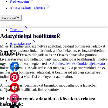
Kedvenceim
ÁFÁ-s számla igénylés
Kapcsolat
Tesco.hu
Adatvédelmi beállítások
Ügyfélszolgálat - 0680222333
Áruházkereső
Mi és 18 partnerünk személyes adatokat, például böngészési adatokat
vagy egyedi azonosítókat tárolunk a készülékeden, és hozzáférhetünk
followUs
azokhoz. Az Összes elfogadása és az Összes elutasítása gombok
kiválasztásával elfogadhatod vagy módosíthatod a beállításaidat, illetve
ugyanezt bármikor megteheted az
Adatkezelési és Cookie tájékoztató
linkre kattintva is. A választásaidat megosztjuk a partnereinkkel, de ez
nem érinti a böngészési adataidat. A beállításaid alapján személyre
tudjuk szabni a vásárlási élményedet az oldalon.
A hozzájárulási beállításokat bármikor módosíthatod a láblécben
található Süti beállítások linkre kattintva.
Mi és partnereink adataidat a következő célokra
használjuk: