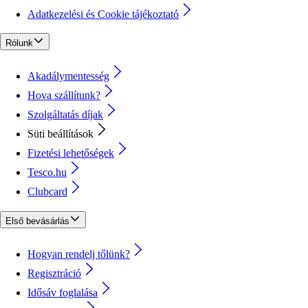
Adatkezelési és Cookie tájékoztató
Rólunk
Akadálymentesség
Hova szállítunk?
Szolgáltatás díjak
Süti beállítások
Fizetési lehetőségek
Tesco.hu
Clubcard
Első bevásárlás
Hogyan rendelj tőlünk?
Regisztráció
Idősáv foglalása