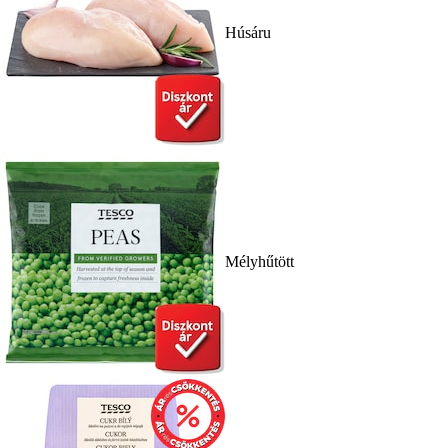
Húsáru
Mélyhűtött