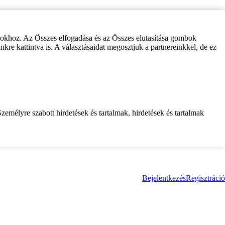
zokhoz. Az Összes elfogadása és az Összes elutasítása gombok
inkre kattintva is. A választásaidat megosztjuk a partnereinkkel, de ez
zemélyre szabott hirdetések és tartalmak, hirdetések és tartalmak
Bejelentkezés
Regisztráció