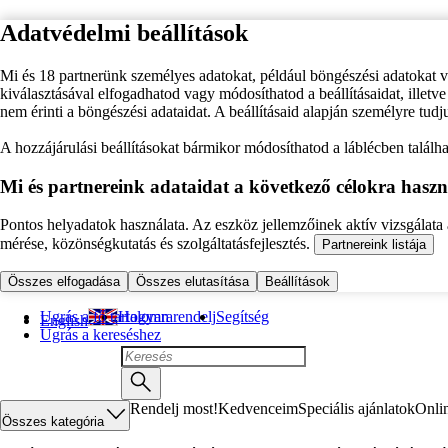
Adatvédelmi beállítások
Mi és 18 partnerünk személyes adatokat, például böngészési adatokat 
kiválasztásával elfogadhatod vagy módosíthatod a beállításaidat, illet
nem érinti a böngészési adataidat. A beállításaid alapján személyre tudj
A hozzájárulási beállításokat bármikor módosíthatod a láblécben találhat
Mi és partnereink adataidat a következő célokra haszn
Pontos helyadatok használata. Az eszköz jellemzőinek aktív vizsgálata a
mérése, közönségkutatás és szolgáltatásfejlesztés.
Partnereink listája
Összes elfogadása
Összes elutasítása
Beállítások
Ugrás a fő tartalomra
Hogyan rendelj
Segítség
English
Ugrás a kereséshez
Rendelj most!
Kedvenceim
Speciális ajánlatok
Onli
Összes kategória