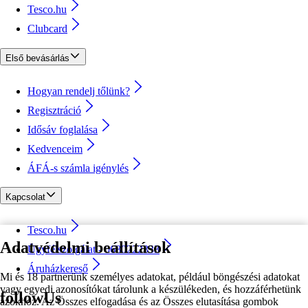
Tesco.hu
Clubcard
Első bevásárlás
Hogyan rendelj tőlünk?
Regisztráció
Idősáv foglalása
Kedvenceim
ÁFÁ-s számla igénylés
Kapcsolat
Tesco.hu
Adatvédelmi beállítások
Ügyfélszolgálat - 0680222333
Áruházkereső
Mi és 18 partnerünk személyes adatokat, például böngészési adatokat
vagy egyedi azonosítókat tárolunk a készülékeden, és hozzáférhetünk
followUs
azokhoz. Az Összes elfogadása és az Összes elutasítása gombok