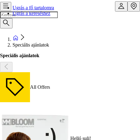
Ugrás a fő tartalomra
Ugrás a kereséshez
Speciális ajánlatok
Speciális ajánlatok
All Offers
Helló suli!