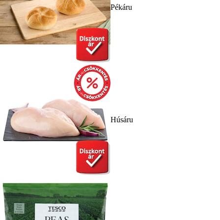
Pékáru
Húsáru