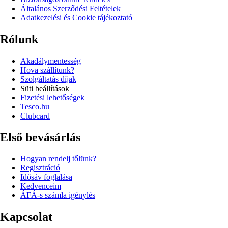
Általános Szerződési Feltételek
Adatkezelési és Cookie tájékoztató
Rólunk
Akadálymentesség
Hova szállítunk?
Szolgáltatás díjak
Süti beállítások
Fizetési lehetőségek
Tesco.hu
Clubcard
Első bevásárlás
Hogyan rendelj tőlünk?
Regisztráció
Idősáv foglalása
Kedvenceim
ÁFÁ-s számla igénylés
Kapcsolat