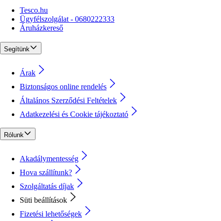
Tesco.hu
Ügyfélszolgálat - 0680222333
Áruházkereső
Segítünk
Árak
Biztonságos online rendelés
Általános Szerződési Feltételek
Adatkezelési és Cookie tájékoztató
Rólunk
Akadálymentesség
Hova szállítunk?
Szolgáltatás díjak
Süti beállítások
Fizetési lehetőségek