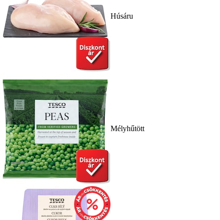
Húsáru
Mélyhűtött