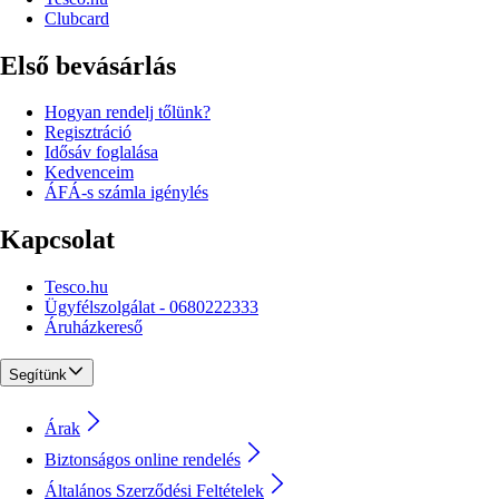
Clubcard
Első bevásárlás
Hogyan rendelj tőlünk?
Regisztráció
Idősáv foglalása
Kedvenceim
ÁFÁ-s számla igénylés
Kapcsolat
Tesco.hu
Ügyfélszolgálat - 0680222333
Áruházkereső
Segítünk
Árak
Biztonságos online rendelés
Általános Szerződési Feltételek