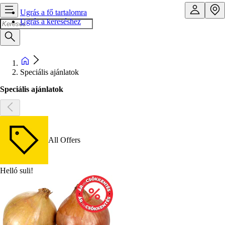
Ugrás a fő tartalomra
Ugrás a kereséshez
Speciális ajánlatok
Speciális ajánlatok
All Offers
Helló suli!