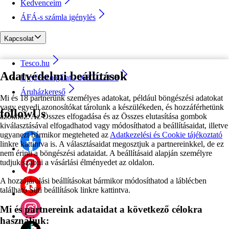
Kedvenceim
ÁFÁ-s számla igénylés
Kapcsolat
Tesco.hu
Adatvédelmi beállítások
Ügyfélszolgálat - 0680222333
Áruházkereső
Mi és 18 partnerünk személyes adatokat, például böngészési adatokat
vagy egyedi azonosítókat tárolunk a készülékeden, és hozzáférhetünk
followUs
azokhoz. Az Összes elfogadása és az Összes elutasítása gombok
kiválasztásával elfogadhatod vagy módosíthatod a beállításaidat, illetve
ugyanezt bármikor megteheted az
Adatkezelési és Cookie tájékoztató
linkre kattintva is. A választásaidat megosztjuk a partnereinkkel, de ez
nem érinti a böngészési adataidat. A beállításaid alapján személyre
tudjuk szabni a vásárlási élményedet az oldalon.
A hozzájárulási beállításokat bármikor módosíthatod a láblécben
található Süti beállítások linkre kattintva.
Mi és partnereink adataidat a következő célokra
használjuk: