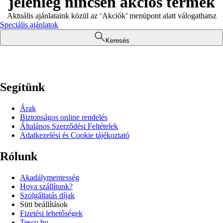
jelenleg nincsen akciós termék
Aktuális ajánlataink közül az ‘Akciók’ menüpont alatt válogathatsz
Speciális ajánlatok
Keresés
Segítünk
Árak
Biztonságos online rendelés
Általános Szerződési Feltételek
Adatkezelési és Cookie tájékoztató
Rólunk
Akadálymentesség
Hova szállítunk?
Szolgáltatás díjak
Süti beállítások
Fizetési lehetőségek
Tesco.hu