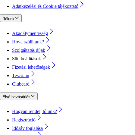
Adatkezelési és Cookie tájékoztató
Rólunk
Akadálymentesség
Hova szállítunk?
Szolgáltatás díjak
Süti beállítások
Fizetési lehetőségek
Tesco.hu
Clubcard
Első bevásárlás
Hogyan rendelj tőlünk?
Regisztráció
Idősáv foglalása