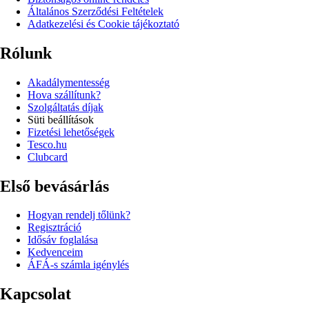
Általános Szerződési Feltételek
Adatkezelési és Cookie tájékoztató
Rólunk
Akadálymentesség
Hova szállítunk?
Szolgáltatás díjak
Süti beállítások
Fizetési lehetőségek
Tesco.hu
Clubcard
Első bevásárlás
Hogyan rendelj tőlünk?
Regisztráció
Idősáv foglalása
Kedvenceim
ÁFÁ-s számla igénylés
Kapcsolat