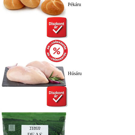
Pékáru
Húsáru