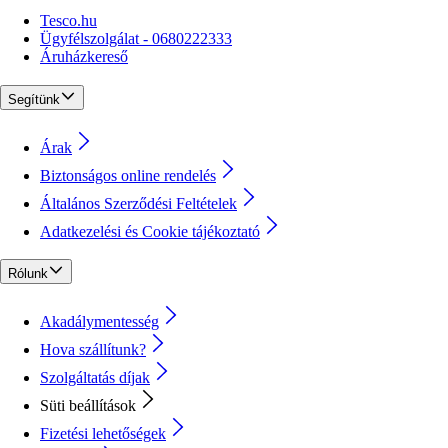
Tesco.hu
Ügyfélszolgálat - 0680222333
Áruházkereső
Segítünk
Árak
Biztonságos online rendelés
Általános Szerződési Feltételek
Adatkezelési és Cookie tájékoztató
Rólunk
Akadálymentesség
Hova szállítunk?
Szolgáltatás díjak
Süti beállítások
Fizetési lehetőségek