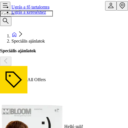
Ugrás a fő tartalomra
Ugrás a kereséshez
Speciális ajánlatok
Speciális ajánlatok
All Offers
Helló suli!