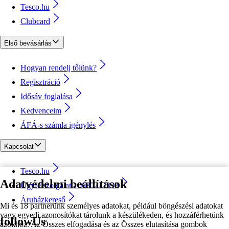
Tesco.hu
Clubcard
Első bevásárlás
Hogyan rendelj tőlünk?
Regisztráció
Idősáv foglalása
Kedvenceim
ÁFÁ-s számla igénylés
Kapcsolat
Tesco.hu
Adatvédelmi beállítások
Ügyfélszolgálat - 0680222333
Áruházkereső
Mi és 18 partnerünk személyes adatokat, például böngészési adatokat
vagy egyedi azonosítókat tárolunk a készülékeden, és hozzáférhetünk
followUs
azokhoz. Az Összes elfogadása és az Összes elutasítása gombok