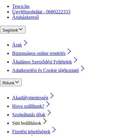
Tesco.hu
Ügyfélszolgálat - 0680222333
Áruházkereső
Segítünk
Árak
Biztonságos online rendelés
Általános Szerződési Feltételek
Adatkezelési és Cookie tájékoztató
Rólunk
Akadálymentesség
Hova szállítunk?
Szolgáltatás díjak
Süti beállítások
Fizetési lehetőségek