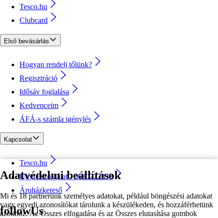
Tesco.hu
Clubcard
Első bevásárlás
Hogyan rendelj tőlünk?
Regisztráció
Idősáv foglalása
Kedvenceim
ÁFÁ-s számla igénylés
Kapcsolat
Tesco.hu
Adatvédelmi beállítások
Ügyfélszolgálat - 0680222333
Áruházkereső
Mi és 18 partnerünk személyes adatokat, például böngészési adatokat
vagy egyedi azonosítókat tárolunk a készülékeden, és hozzáférhetünk
followUs
azokhoz. Az Összes elfogadása és az Összes elutasítása gombok