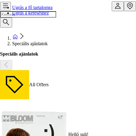
Ugrás a fő tartalomra
Ugrás a kereséshez
Speciális ajánlatok
Speciális ajánlatok
All Offers
Helló suli!