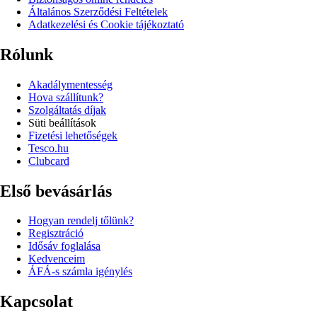
Általános Szerződési Feltételek
Adatkezelési és Cookie tájékoztató
Rólunk
Akadálymentesség
Hova szállítunk?
Szolgáltatás díjak
Süti beállítások
Fizetési lehetőségek
Tesco.hu
Clubcard
Első bevásárlás
Hogyan rendelj tőlünk?
Regisztráció
Idősáv foglalása
Kedvenceim
ÁFÁ-s számla igénylés
Kapcsolat