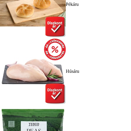
Pékáru
Húsáru