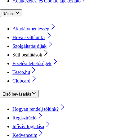
Adatkezelési és Cookie tájékoztató
Rólunk
Akadálymentesség
Hova szállítunk?
Szolgáltatás díjak
Süti beállítások
Fizetési lehetőségek
Tesco.hu
Clubcard
Első bevásárlás
Hogyan rendelj tőlünk?
Regisztráció
Idősáv foglalása
Kedvenceim