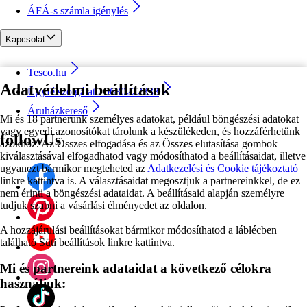
ÁFÁ-s számla igénylés
Kapcsolat
Tesco.hu
Adatvédelmi beállítások
Ügyfélszolgálat - 0680222333
Áruházkereső
Mi és 18 partnerünk személyes adatokat, például böngészési adatokat
vagy egyedi azonosítókat tárolunk a készülékeden, és hozzáférhetünk
followUs
azokhoz. Az Összes elfogadása és az Összes elutasítása gombok
kiválasztásával elfogadhatod vagy módosíthatod a beállításaidat, illetve
ugyanezt bármikor megteheted az
Adatkezelési és Cookie tájékoztató
linkre kattintva is. A választásaidat megosztjuk a partnereinkkel, de ez
nem érinti a böngészési adataidat. A beállításaid alapján személyre
tudjuk szabni a vásárlási élményedet az oldalon.
A hozzájárulási beállításokat bármikor módosíthatod a láblécben
található Süti beállítások linkre kattintva.
Mi és partnereink adataidat a következő célokra
használjuk: