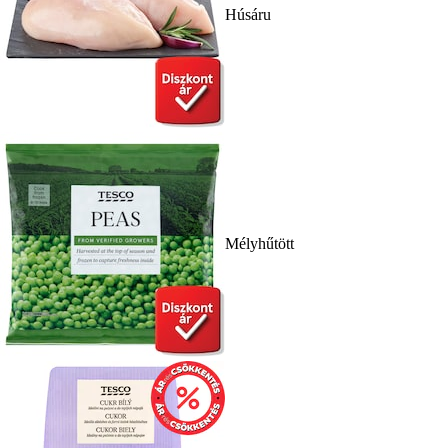
Húsáru
Mélyhűtött