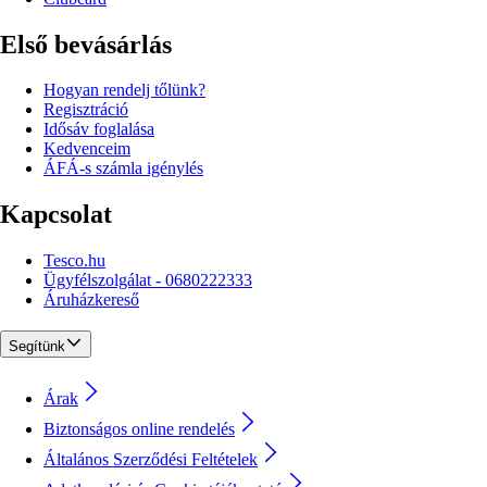
Első bevásárlás
Hogyan rendelj tőlünk?
Regisztráció
Idősáv foglalása
Kedvenceim
ÁFÁ-s számla igénylés
Kapcsolat
Tesco.hu
Ügyfélszolgálat - 0680222333
Áruházkereső
Segítünk
Árak
Biztonságos online rendelés
Általános Szerződési Feltételek