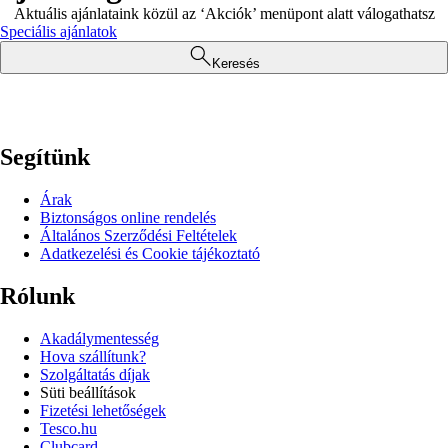
Aktuális ajánlataink közül az ‘Akciók’ menüpont alatt válogathatsz
Speciális ajánlatok
Keresés
Segítünk
Árak
Biztonságos online rendelés
Általános Szerződési Feltételek
Adatkezelési és Cookie tájékoztató
Rólunk
Akadálymentesség
Hova szállítunk?
Szolgáltatás díjak
Süti beállítások
Fizetési lehetőségek
Tesco.hu
Clubcard