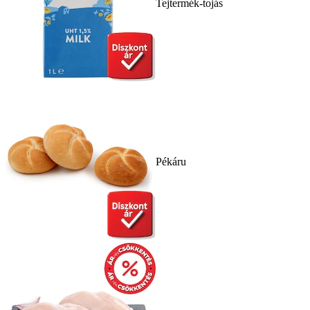
Tejtermék-tojás
Pékáru