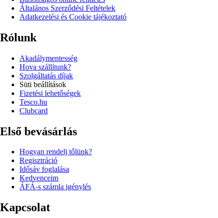
Általános Szerződési Feltételek
Adatkezelési és Cookie tájékoztató
Rólunk
Akadálymentesség
Hova szállítunk?
Szolgáltatás díjak
Süti beállítások
Fizetési lehetőségek
Tesco.hu
Clubcard
Első bevásárlás
Hogyan rendelj tőlünk?
Regisztráció
Idősáv foglalása
Kedvenceim
ÁFÁ-s számla igénylés
Kapcsolat