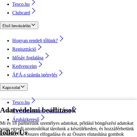
Tesco.hu
Clubcard
Első bevásárlás
Hogyan rendelj tőlünk?
Regisztráció
Idősáv foglalása
Kedvenceim
ÁFÁ-s számla igénylés
Kapcsolat
Tesco.hu
Adatvédelmi beállítások
Ügyfélszolgálat - 0680222333
Áruházkereső
Mi és 18 partnerünk személyes adatokat, például böngészési adatokat
vagy egyedi azonosítókat tárolunk a készülékeden, és hozzáférhetünk
followUs
azokhoz. Az Összes elfogadása és az Összes elutasítása gombok