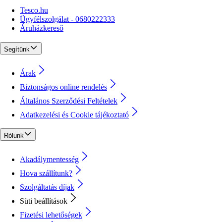
Tesco.hu
Ügyfélszolgálat - 0680222333
Áruházkereső
Segítünk
Árak
Biztonságos online rendelés
Általános Szerződési Feltételek
Adatkezelési és Cookie tájékoztató
Rólunk
Akadálymentesség
Hova szállítunk?
Szolgáltatás díjak
Süti beállítások
Fizetési lehetőségek