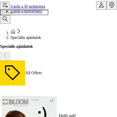
Ugrás a fő tartalomra
Ugrás a kereséshez
Speciális ajánlatok
Speciális ajánlatok
All Offers
Helló suli!