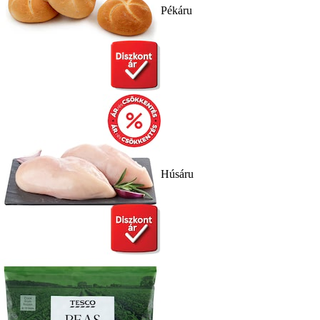
Pékáru
Húsáru