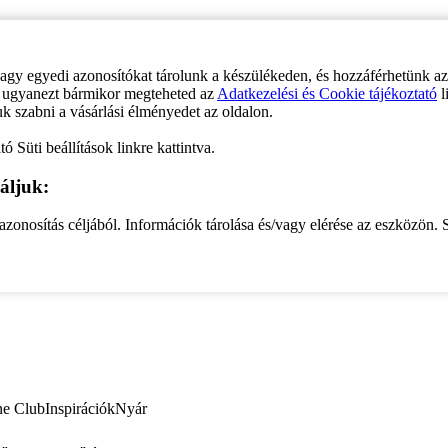
vagy egyedi azonosítókat tárolunk a készülékeden, és hozzáférhetünk a
ve ugyanezt bármikor megteheted az
Adatkezelési és Cookie tájékoztató
l
uk szabni a vásárlási élményedet az oldalon.
ó Süti beállítások linkre kattintva.
áljuk:
zonosítás céljából. Információk tárolása és/vagy elérése az eszközön. S
ne Club
Inspirációk
Nyár