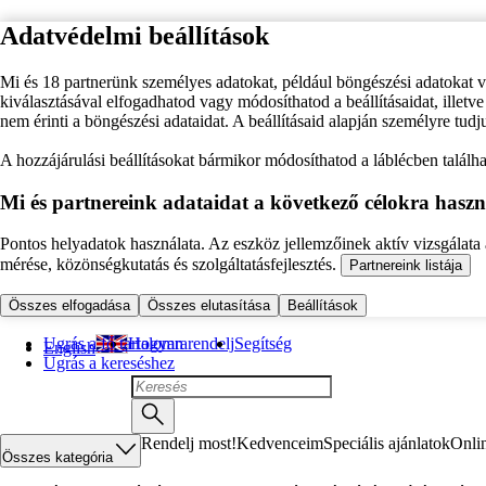
Adatvédelmi beállítások
Mi és 18 partnerünk személyes adatokat, például böngészési adatokat 
kiválasztásával elfogadhatod vagy módosíthatod a beállításaidat, illet
nem érinti a böngészési adataidat. A beállításaid alapján személyre tudj
A hozzájárulási beállításokat bármikor módosíthatod a láblécben találhat
Mi és partnereink adataidat a következő célokra haszn
Pontos helyadatok használata. Az eszköz jellemzőinek aktív vizsgálata a
mérése, közönségkutatás és szolgáltatásfejlesztés.
Partnereink listája
Összes elfogadása
Összes elutasítása
Beállítások
Ugrás a fő tartalomra
Hogyan rendelj
Segítség
English
Ugrás a kereséshez
Rendelj most!
Kedvenceim
Speciális ajánlatok
Onli
Összes kategória