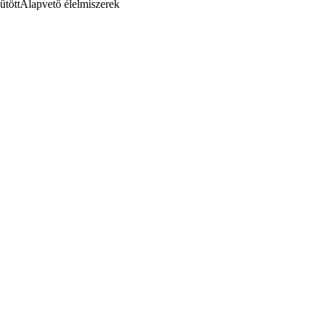
űtött
Alapvető élelmiszerek