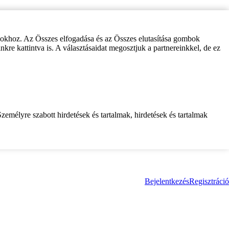
zokhoz. Az Összes elfogadása és az Összes elutasítása gombok
inkre kattintva is. A választásaidat megosztjuk a partnereinkkel, de ez
zemélyre szabott hirdetések és tartalmak, hirdetések és tartalmak
Bejelentkezés
Regisztráció