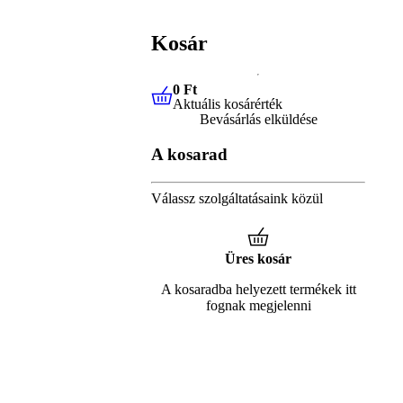
Kosár
0 Ft
Aktuális kosárérték
0 Ft
Aktuális kosárérték
Bevásárlás elküldése
A kosarad
Válassz szolgáltatásaink közül
Üres kosár
A kosaradba helyezett termékek itt
fognak megjelenni