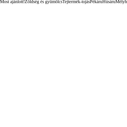
Most ajánlott!
Zöldség és gyümölcs
Tejtermék-tojás
Pékáru
Húsáru
Mélyh