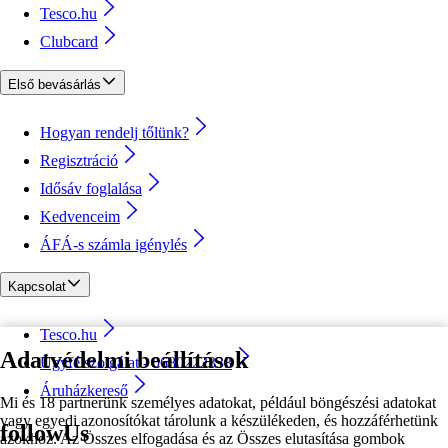
Tesco.hu
Clubcard
Első bevásárlás
Hogyan rendelj tőlünk?
Regisztráció
Idősáv foglalása
Kedvenceim
ÁFÁ-s számla igénylés
Kapcsolat
Tesco.hu
Adatvédelmi beállítások
Ügyfélszolgálat - 0680222333
Áruházkereső
Mi és 18 partnerünk személyes adatokat, például böngészési adatokat
vagy egyedi azonosítókat tárolunk a készülékeden, és hozzáférhetünk
followUs
azokhoz. Az Összes elfogadása és az Összes elutasítása gombok