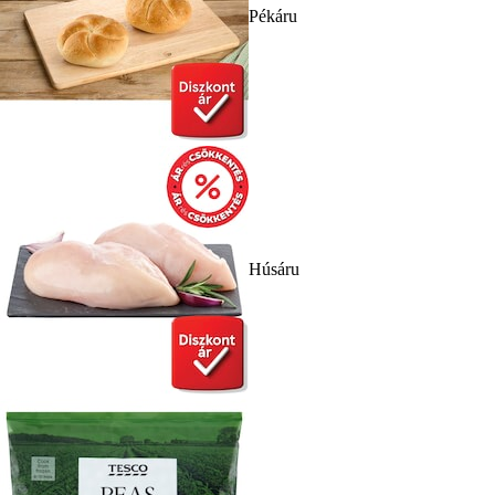
Pékáru
Húsáru