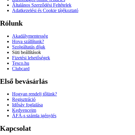
Általános Szerződési Feltételek
Adatkezelési és Cookie tájékoztató
Rólunk
Akadálymentesség
Hova szállítunk?
Szolgáltatás díjak
Süti beállítások
Fizetési lehetőségek
Tesco.hu
Clubcard
Első bevásárlás
Hogyan rendelj tőlünk?
Regisztráció
Idősáv foglalása
Kedvenceim
ÁFÁ-s számla igénylés
Kapcsolat