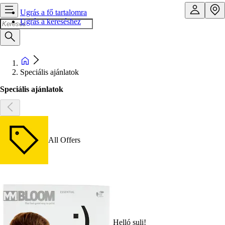
Ugrás a fő tartalomra
Ugrás a kereséshez
Speciális ajánlatok
Speciális ajánlatok
All Offers
Helló suli!