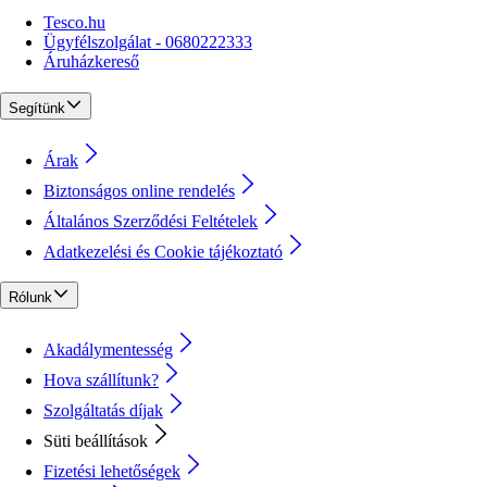
Tesco.hu
Ügyfélszolgálat - 0680222333
Áruházkereső
Segítünk
Árak
Biztonságos online rendelés
Általános Szerződési Feltételek
Adatkezelési és Cookie tájékoztató
Rólunk
Akadálymentesség
Hova szállítunk?
Szolgáltatás díjak
Süti beállítások
Fizetési lehetőségek