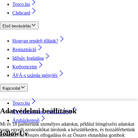
Tesco.hu
Clubcard
Első bevásárlás
Hogyan rendelj tőlünk?
Regisztráció
Idősáv foglalása
Kedvenceim
ÁFÁ-s számla igénylés
Kapcsolat
Tesco.hu
Adatvédelmi beállítások
Ügyfélszolgálat - 0680222333
Áruházkereső
Mi és 18 partnerünk személyes adatokat, például böngészési adatokat
vagy egyedi azonosítókat tárolunk a készülékeden, és hozzáférhetünk
followUs
azokhoz. Az Összes elfogadása és az Összes elutasítása gombok