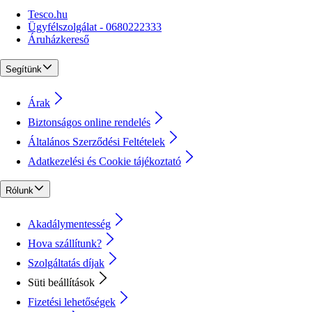
Tesco.hu
Ügyfélszolgálat - 0680222333
Áruházkereső
Segítünk
Árak
Biztonságos online rendelés
Általános Szerződési Feltételek
Adatkezelési és Cookie tájékoztató
Rólunk
Akadálymentesség
Hova szállítunk?
Szolgáltatás díjak
Süti beállítások
Fizetési lehetőségek