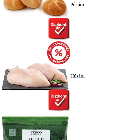
Pékáru
Húsáru