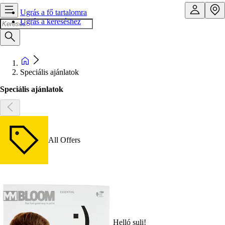
Ugrás a fő tartalomra
Ugrás a kereséshez
Speciális ajánlatok
Speciális ajánlatok
All Offers
Helló suli!