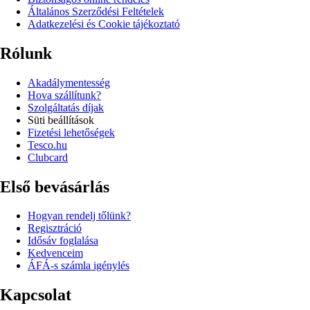
Általános Szerződési Feltételek
Adatkezelési és Cookie tájékoztató
Rólunk
Akadálymentesség
Hova szállítunk?
Szolgáltatás díjak
Süti beállítások
Fizetési lehetőségek
Tesco.hu
Clubcard
Első bevásárlás
Hogyan rendelj tőlünk?
Regisztráció
Idősáv foglalása
Kedvenceim
ÁFÁ-s számla igénylés
Kapcsolat