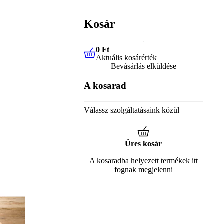
Kosár
0 Ft
Aktuális kosárérték
0 Ft
Aktuális kosárérték
Bevásárlás elküldése
A kosarad
Válassz szolgáltatásaink közül
Üres kosár
A kosaradba helyezett termékek itt
fognak megjelenni