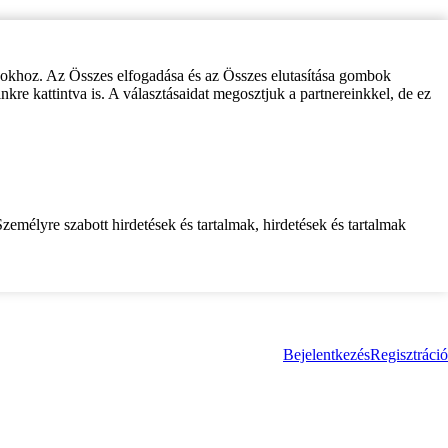
zokhoz. Az Összes elfogadása és az Összes elutasítása gombok
inkre kattintva is. A választásaidat megosztjuk a partnereinkkel, de ez
zemélyre szabott hirdetések és tartalmak, hirdetések és tartalmak
Bejelentkezés
Regisztráció