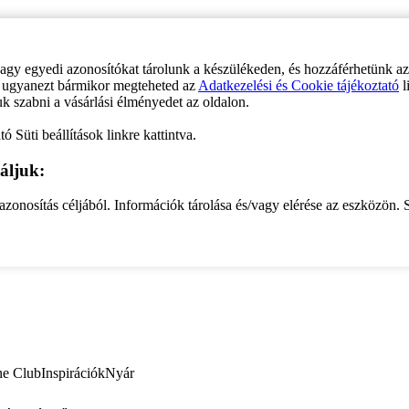
vagy egyedi azonosítókat tárolunk a készülékeden, és hozzáférhetünk a
ve ugyanezt bármikor megteheted az
Adatkezelési és Cookie tájékoztató
l
uk szabni a vásárlási élményedet az oldalon.
ó Süti beállítások linkre kattintva.
áljuk:
zonosítás céljából. Információk tárolása és/vagy elérése az eszközön. S
ne Club
Inspirációk
Nyár