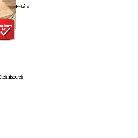
Pékáru
élelmiszerek