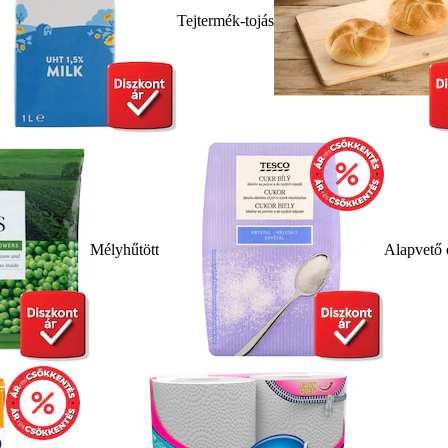
Tejtermék-tojás
Mélyhűtött
Alapvető 