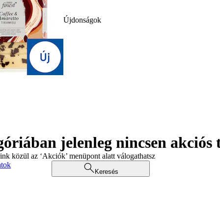
Újdonságok
góriában jelenleg nincsen akciós
aink közül az ‘Akciók’ menüpont alatt válogathatsz
atok
Keresés