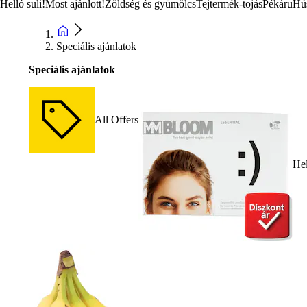
Helló suli!
Most ajánlott!
Zöldség és gyümölcs
Tejtermék-tojás
Pékáru
Hú
Speciális ajánlatok
Speciális ajánlatok
All Offers
Hel