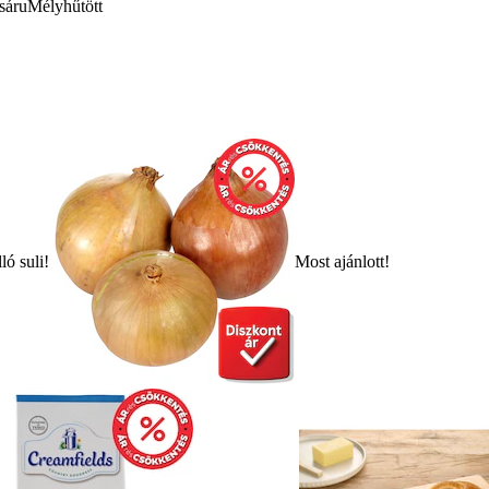
sáru
Mélyhűtött
ló suli!
Most ajánlott!