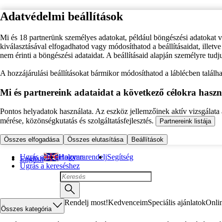
Adatvédelmi beállítások
Mi és 18 partnerünk személyes adatokat, például böngészési adatokat 
kiválasztásával elfogadhatod vagy módosíthatod a beállításaidat, illet
nem érinti a böngészési adataidat. A beállításaid alapján személyre tudj
A hozzájárulási beállításokat bármikor módosíthatod a láblécben találhat
Mi és partnereink adataidat a következő célokra haszn
Pontos helyadatok használata. Az eszköz jellemzőinek aktív vizsgálata a
mérése, közönségkutatás és szolgáltatásfejlesztés.
Partnereink listája
Összes elfogadása
Összes elutasítása
Beállítások
Ugrás a fő tartalomra
Hogyan rendelj
Segítség
English
Ugrás a kereséshez
Rendelj most!
Kedvenceim
Speciális ajánlatok
Onli
Összes kategória