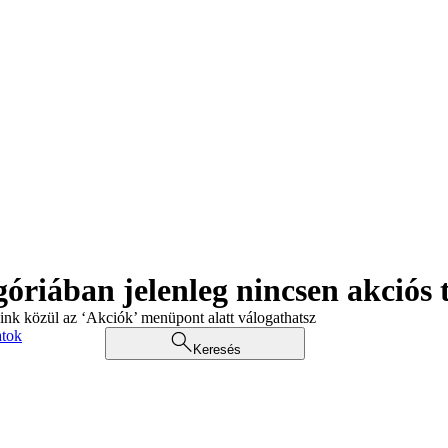
góriában jelenleg nincsen akciós
aink közül az ‘Akciók’ menüpont alatt válogathatsz
atok
Keresés