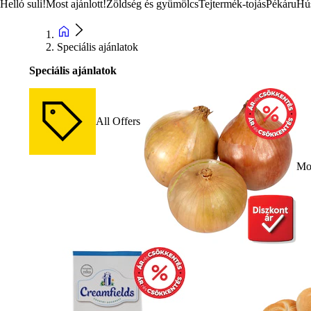
Helló suli!
Most ajánlott!
Zöldség és gyümölcs
Tejtermék-tojás
Pékáru
Hú
Speciális ajánlatok
Speciális ajánlatok
All Offers
Mos