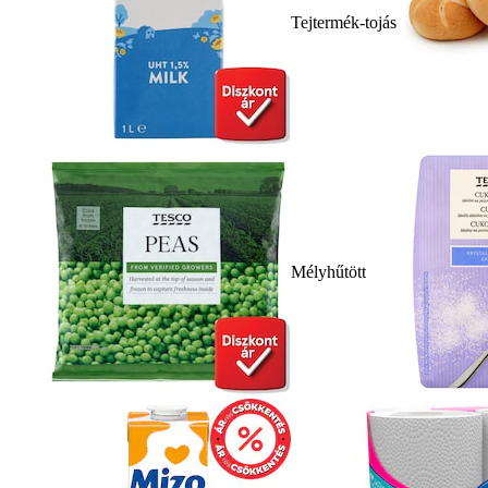
Tejtermék-tojás
Mélyhűtött