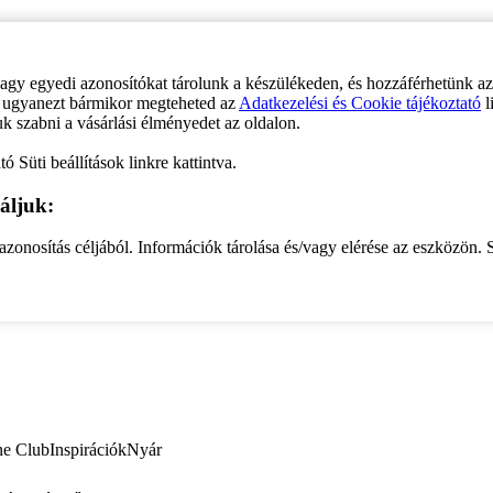
vagy egyedi azonosítókat tárolunk a készülékeden, és hozzáférhetünk a
ve ugyanezt bármikor megteheted az
Adatkezelési és Cookie tájékoztató
l
uk szabni a vásárlási élményedet az oldalon.
ó Süti beállítások linkre kattintva.
áljuk:
zonosítás céljából. Információk tárolása és/vagy elérése az eszközön. S
ne Club
Inspirációk
Nyár