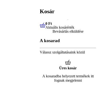
Kosár
0 Ft
Aktuális kosárérték
0 Ft
Aktuális kosárérték
Bevásárlás elküldése
A kosarad
Válassz szolgáltatásaink közül
Üres kosár
A kosaradba helyezett termékek itt
fognak megjelenni