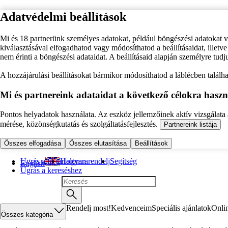
Adatvédelmi beállítások
Mi és 18 partnerünk személyes adatokat, például böngészési adatokat 
kiválasztásával elfogadhatod vagy módosíthatod a beállításaidat, illet
nem érinti a böngészési adataidat. A beállításaid alapján személyre tudj
A hozzájárulási beállításokat bármikor módosíthatod a láblécben találhat
Mi és partnereink adataidat a következő célokra haszn
Pontos helyadatok használata. Az eszköz jellemzőinek aktív vizsgálata a
mérése, közönségkutatás és szolgáltatásfejlesztés.
Partnereink listája
Összes elfogadása
Összes elutasítása
Beállítások
Ugrás a fő tartalomra
Hogyan rendelj
Segítség
English
Ugrás a kereséshez
Rendelj most!
Kedvenceim
Speciális ajánlatok
Onli
Összes kategória