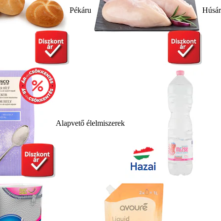
Pékáru
Húsá
Alapvető élelmiszerek