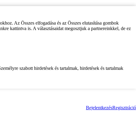
zokhoz. Az Összes elfogadása és az Összes elutasítása gombok
inkre kattintva is. A választásaidat megosztjuk a partnereinkkel, de ez
zemélyre szabott hirdetések és tartalmak, hirdetések és tartalmak
Bejelentkezés
Regisztráció