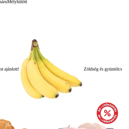
sáru
Mélyhűtött
t ajánlott!
Zöldség és gyümölcs