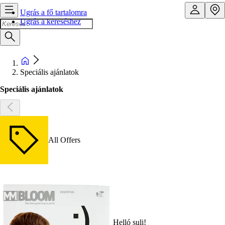
Ugrás a fő tartalomra
Ugrás a kereséshez
Speciális ajánlatok
Speciális ajánlatok
All Offers
Helló suli!