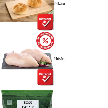
Pékáru
Húsáru