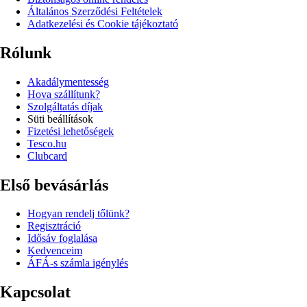
Általános Szerződési Feltételek
Adatkezelési és Cookie tájékoztató
Rólunk
Akadálymentesség
Hova szállítunk?
Szolgáltatás díjak
Süti beállítások
Fizetési lehetőségek
Tesco.hu
Clubcard
Első bevásárlás
Hogyan rendelj tőlünk?
Regisztráció
Idősáv foglalása
Kedvenceim
ÁFÁ-s számla igénylés
Kapcsolat