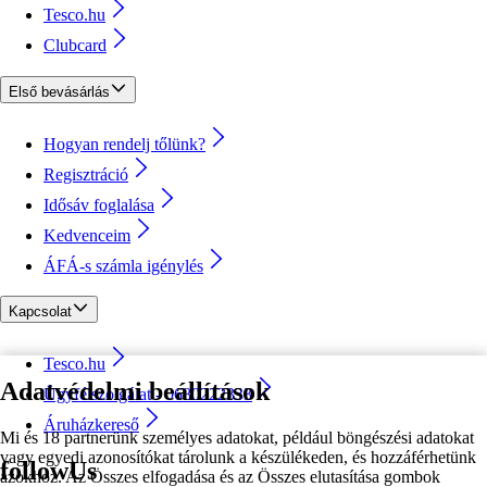
Tesco.hu
Clubcard
Első bevásárlás
Hogyan rendelj tőlünk?
Regisztráció
Idősáv foglalása
Kedvenceim
ÁFÁ-s számla igénylés
Kapcsolat
Tesco.hu
Adatvédelmi beállítások
Ügyfélszolgálat - 0680222333
Áruházkereső
Mi és 18 partnerünk személyes adatokat, például böngészési adatokat
vagy egyedi azonosítókat tárolunk a készülékeden, és hozzáférhetünk
followUs
azokhoz. Az Összes elfogadása és az Összes elutasítása gombok