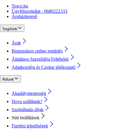
Tesco.hu
Ügyfélszolgálat - 0680222333
Áruházkereső
Segítünk
Árak
Biztonságos online rendelés
Általános Szerződési Feltételek
Adatkezelési és Cookie tájékoztató
Rólunk
Akadálymentesség
Hova szállítunk?
Szolgáltatás díjak
Süti beállítások
Fizetési lehetőségek