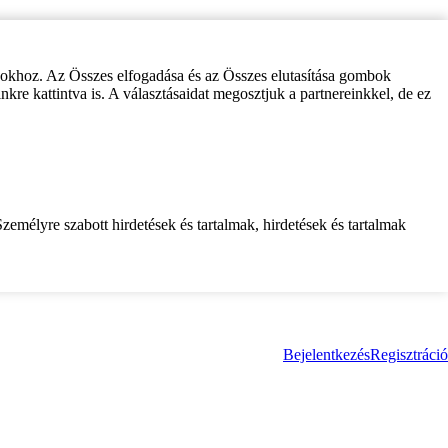
zokhoz. Az Összes elfogadása és az Összes elutasítása gombok
inkre kattintva is. A választásaidat megosztjuk a partnereinkkel, de ez
zemélyre szabott hirdetések és tartalmak, hirdetések és tartalmak
Bejelentkezés
Regisztráció