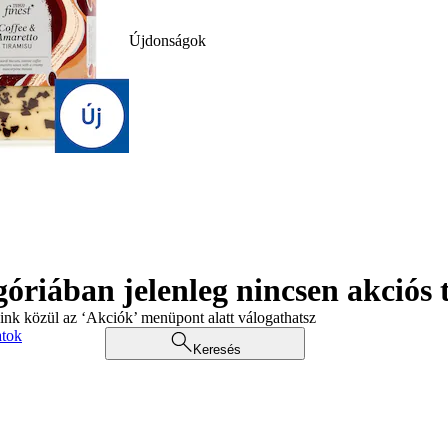
Újdonságok
góriában jelenleg nincsen akciós
aink közül az ‘Akciók’ menüpont alatt válogathatsz
atok
Keresés