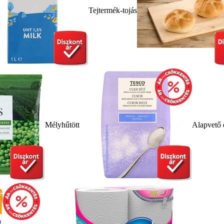
Tejtermék-tojás
Mélyhűtött
Alapvető 