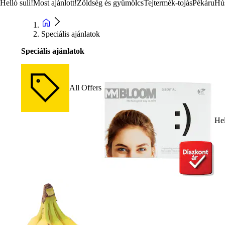
Helló suli!
Most ajánlott!
Zöldség és gyümölcs
Tejtermék-tojás
Pékáru
Hú
Speciális ajánlatok
Speciális ajánlatok
All Offers
Hel