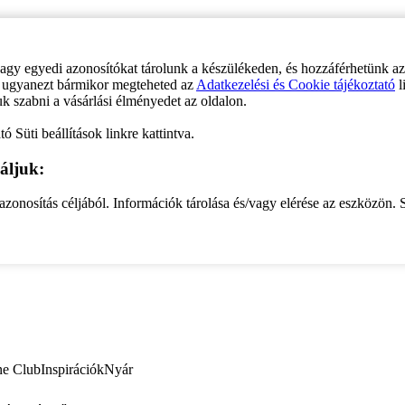
vagy egyedi azonosítókat tárolunk a készülékeden, és hozzáférhetünk a
ve ugyanezt bármikor megteheted az
Adatkezelési és Cookie tájékoztató
l
uk szabni a vásárlási élményedet az oldalon.
ó Süti beállítások linkre kattintva.
áljuk:
zonosítás céljából. Információk tárolása és/vagy elérése az eszközön. S
ne Club
Inspirációk
Nyár