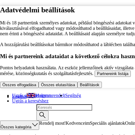
Adatvédelmi beállítások
Mi és 18 partnerünk személyes adatokat, például böngészési adatokat 
kiválasztásával elfogadhatod vagy módosíthatod a beállításaidat, illet
nem érinti a böngészési adataidat. A beállításaid alapján személyre tudj
A hozzájárulási beállításokat bármikor módosíthatod a láblécben találhat
Mi és partnereink adataidat a következő célokra haszn
Pontos helyadatok használata. Az eszköz jellemzőinek aktív vizsgálata a
mérése, közönségkutatás és szolgáltatásfejlesztés.
Partnereink listája
Összes elfogadása
Összes elutasítása
Beállítások
Ugrás a fő tartalomra
Hogyan rendelj
Segítség
English
Ugrás a kereséshez
Rendelj most!
Kedvenceim
Speciális ajánlatok
Onli
Összes kategória