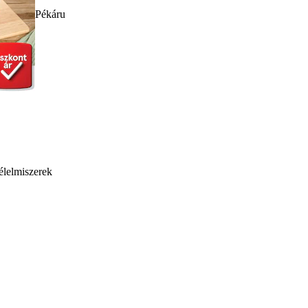
Pékáru
élelmiszerek