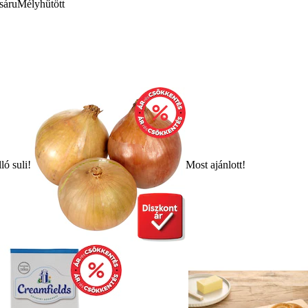
sáru
Mélyhűtött
ló suli!
Most ajánlott!