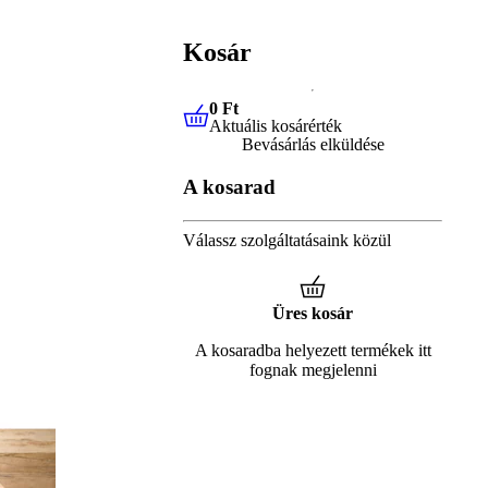
Kosár
0 Ft
Aktuális kosárérték
0 Ft
Aktuális kosárérték
Bevásárlás elküldése
A kosarad
Válassz szolgáltatásaink közül
Üres kosár
A kosaradba helyezett termékek itt
fognak megjelenni