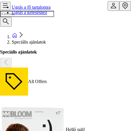
Ugrás a fő tartalomra
Ugrás a kereséshez
Speciális ajánlatok
Speciális ajánlatok
All Offers
Helló suli!