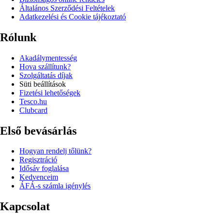
Általános Szerződési Feltételek
Adatkezelési és Cookie tájékoztató
Rólunk
Akadálymentesség
Hova szállítunk?
Szolgáltatás díjak
Süti beállítások
Fizetési lehetőségek
Tesco.hu
Clubcard
Első bevásárlás
Hogyan rendelj tőlünk?
Regisztráció
Idősáv foglalása
Kedvenceim
ÁFÁ-s számla igénylés
Kapcsolat