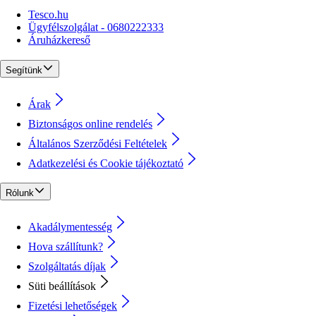
Tesco.hu
Ügyfélszolgálat - 0680222333
Áruházkereső
Segítünk
Árak
Biztonságos online rendelés
Általános Szerződési Feltételek
Adatkezelési és Cookie tájékoztató
Rólunk
Akadálymentesség
Hova szállítunk?
Szolgáltatás díjak
Süti beállítások
Fizetési lehetőségek