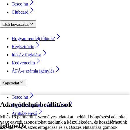
Tesco.hu
Clubcard
Első bevásárlás
Hogyan rendelj tőlünk?
Regisztráció
Idősáv foglalása
Kedvenceim
ÁFÁ-s számla igénylés
Kapcsolat
Tesco.hu
Adatvédelmi beállítások
Ügyfélszolgálat - 0680222333
Áruházkereső
Mi és 18 partnerünk személyes adatokat, például böngészési adatokat
vagy egyedi azonosítókat tárolunk a készülékeden, és hozzáférhetünk
followUs
azokhoz. Az Összes elfogadása és az Összes elutasítása gombok