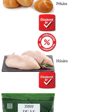
Pékáru
Húsáru