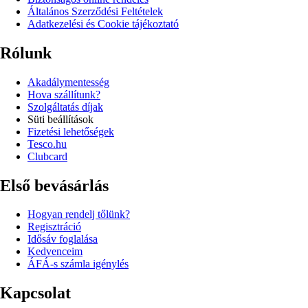
Általános Szerződési Feltételek
Adatkezelési és Cookie tájékoztató
Rólunk
Akadálymentesség
Hova szállítunk?
Szolgáltatás díjak
Süti beállítások
Fizetési lehetőségek
Tesco.hu
Clubcard
Első bevásárlás
Hogyan rendelj tőlünk?
Regisztráció
Idősáv foglalása
Kedvenceim
ÁFÁ-s számla igénylés
Kapcsolat