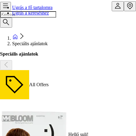
Ugrás a fő tartalomra
Ugrás a kereséshez
Speciális ajánlatok
Speciális ajánlatok
All Offers
Helló suli!