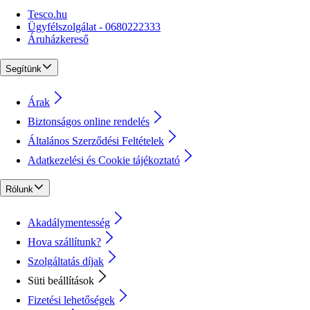
Tesco.hu
Ügyfélszolgálat - 0680222333
Áruházkereső
Segítünk
Árak
Biztonságos online rendelés
Általános Szerződési Feltételek
Adatkezelési és Cookie tájékoztató
Rólunk
Akadálymentesség
Hova szállítunk?
Szolgáltatás díjak
Süti beállítások
Fizetési lehetőségek