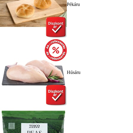
Pékáru
Húsáru