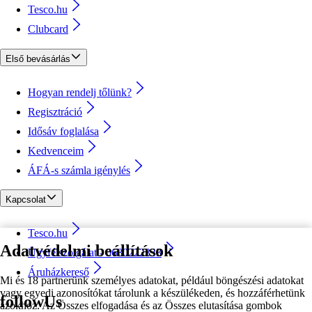
Tesco.hu
Clubcard
Első bevásárlás
Hogyan rendelj tőlünk?
Regisztráció
Idősáv foglalása
Kedvenceim
ÁFÁ-s számla igénylés
Kapcsolat
Tesco.hu
Adatvédelmi beállítások
Ügyfélszolgálat - 0680222333
Áruházkereső
Mi és 18 partnerünk személyes adatokat, például böngészési adatokat
vagy egyedi azonosítókat tárolunk a készülékeden, és hozzáférhetünk
followUs
azokhoz. Az Összes elfogadása és az Összes elutasítása gombok