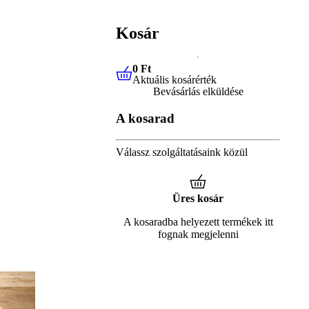
Kosár
0 Ft
Aktuális kosárérték
0 Ft
Aktuális kosárérték
Bevásárlás elküldése
A kosarad
Válassz szolgáltatásaink közül
Üres kosár
A kosaradba helyezett termékek itt
fognak megjelenni