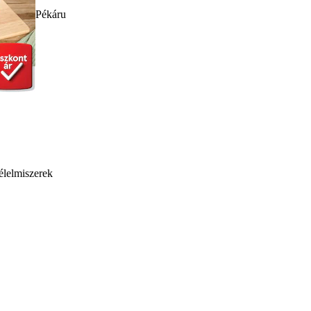
Pékáru
élelmiszerek