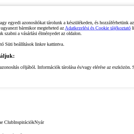
vagy egyedi azonosítókat tárolunk a készülékeden, és hozzáférhetünk a
ve ugyanezt bármikor megteheted az
Adatkezelési és Cookie tájékoztató
l
uk szabni a vásárlási élményedet az oldalon.
ó Süti beállítások linkre kattintva.
áljuk:
zonosítás céljából. Információk tárolása és/vagy elérése az eszközön. S
ne Club
Inspirációk
Nyár