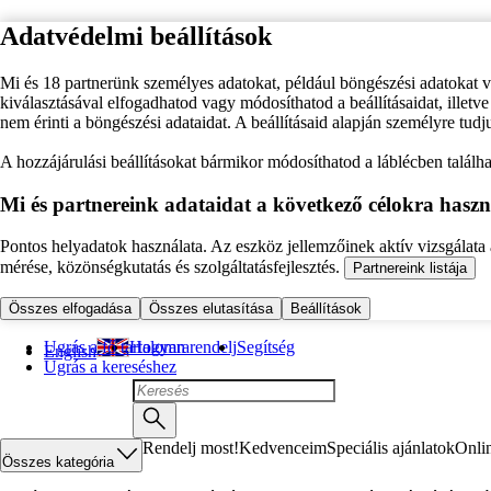
Adatvédelmi beállítások
Mi és 18 partnerünk személyes adatokat, például böngészési adatokat 
kiválasztásával elfogadhatod vagy módosíthatod a beállításaidat, illet
nem érinti a böngészési adataidat. A beállításaid alapján személyre tudj
A hozzájárulási beállításokat bármikor módosíthatod a láblécben találhat
Mi és partnereink adataidat a következő célokra haszn
Pontos helyadatok használata. Az eszköz jellemzőinek aktív vizsgálata a
mérése, közönségkutatás és szolgáltatásfejlesztés.
Partnereink listája
Összes elfogadása
Összes elutasítása
Beállítások
Ugrás a fő tartalomra
Hogyan rendelj
Segítség
English
Ugrás a kereséshez
Rendelj most!
Kedvenceim
Speciális ajánlatok
Onli
Összes kategória