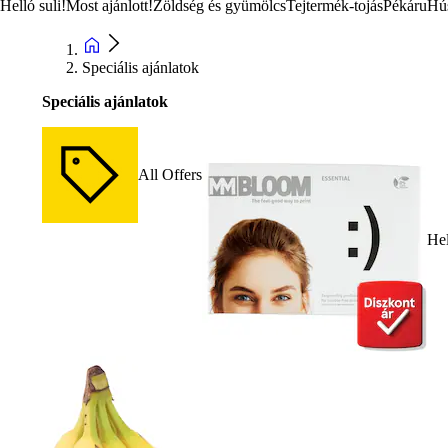
Helló suli!
Most ajánlott!
Zöldség és gyümölcs
Tejtermék-tojás
Pékáru
Hú
Speciális ajánlatok
Speciális ajánlatok
All Offers
Hel