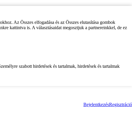
zokhoz. Az Összes elfogadása és az Összes elutasítása gombok
inkre kattintva is. A választásaidat megosztjuk a partnereinkkel, de ez
zemélyre szabott hirdetések és tartalmak, hirdetések és tartalmak
Bejelentkezés
Regisztráció