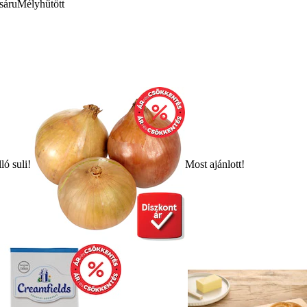
sáru
Mélyhűtött
ló suli!
Most ajánlott!