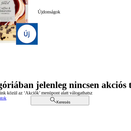
Újdonságok
góriában jelenleg nincsen akciós
aink közül az ‘Akciók’ menüpont alatt válogathatsz
atok
Keresés