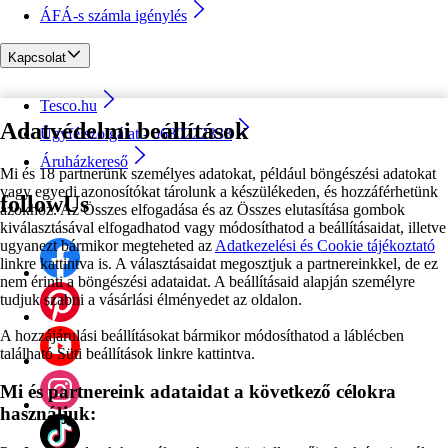
ÁFÁ-s számla igénylés
Kapcsolat
Tesco.hu
Adatvédelmi beállítások
Ügyfélszolgálat - 0680222333
Áruházkereső
Mi és 18 partnerünk személyes adatokat, például böngészési adatokat
vagy egyedi azonosítókat tárolunk a készülékeden, és hozzáférhetünk
followUs
azokhoz. Az Összes elfogadása és az Összes elutasítása gombok
kiválasztásával elfogadhatod vagy módosíthatod a beállításaidat, illetve
ugyanezt bármikor megteheted az
Adatkezelési és Cookie tájékoztató
linkre kattintva is. A választásaidat megosztjuk a partnereinkkel, de ez
nem érinti a böngészési adataidat. A beállításaid alapján személyre
tudjuk szabni a vásárlási élményedet az oldalon.
A hozzájárulási beállításokat bármikor módosíthatod a láblécben
található Süti beállítások linkre kattintva.
Mi és partnereink adataidat a következő célokra
használjuk: