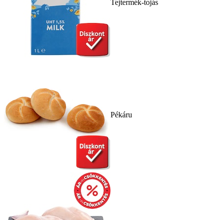
Tejtermék-tojás
Pékáru