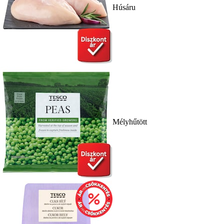
Húsáru
Mélyhűtött