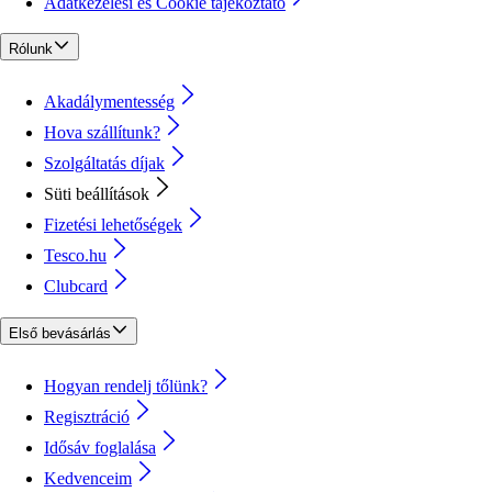
Adatkezelési és Cookie tájékoztató
Rólunk
Akadálymentesség
Hova szállítunk?
Szolgáltatás díjak
Süti beállítások
Fizetési lehetőségek
Tesco.hu
Clubcard
Első bevásárlás
Hogyan rendelj tőlünk?
Regisztráció
Idősáv foglalása
Kedvenceim