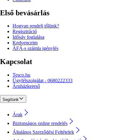
Első bevásárlás
Hogyan rendelj tőlünk?
Regisztráció
Idősáv foglalása
Kedvenceim
ÁFÁ-s számla igénylés
Kapcsolat
Tesco.hu
Ügyfélszolgálat - 0680222333
Áruházkereső
Segítünk
Árak
Biztonságos online rendelés
Általános Szerződési Feltételek