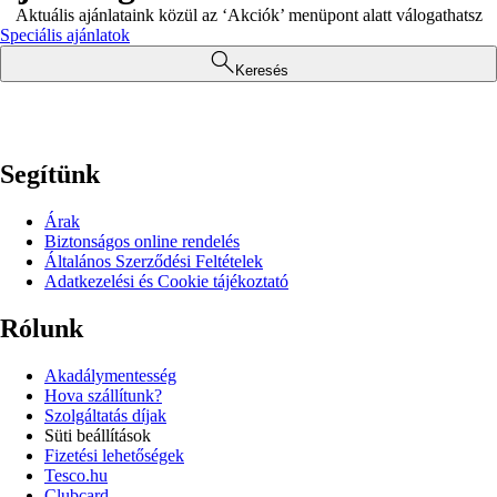
Aktuális ajánlataink közül az ‘Akciók’ menüpont alatt válogathatsz
Speciális ajánlatok
Keresés
Segítünk
Árak
Biztonságos online rendelés
Általános Szerződési Feltételek
Adatkezelési és Cookie tájékoztató
Rólunk
Akadálymentesség
Hova szállítunk?
Szolgáltatás díjak
Süti beállítások
Fizetési lehetőségek
Tesco.hu
Clubcard