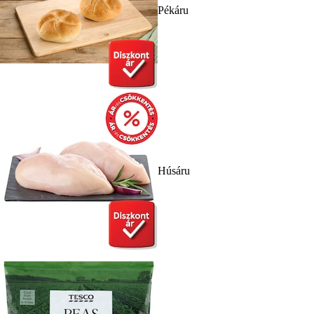
Pékáru
Húsáru