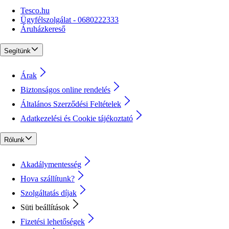
Tesco.hu
Ügyfélszolgálat - 0680222333
Áruházkereső
Segítünk
Árak
Biztonságos online rendelés
Általános Szerződési Feltételek
Adatkezelési és Cookie tájékoztató
Rólunk
Akadálymentesség
Hova szállítunk?
Szolgáltatás díjak
Süti beállítások
Fizetési lehetőségek