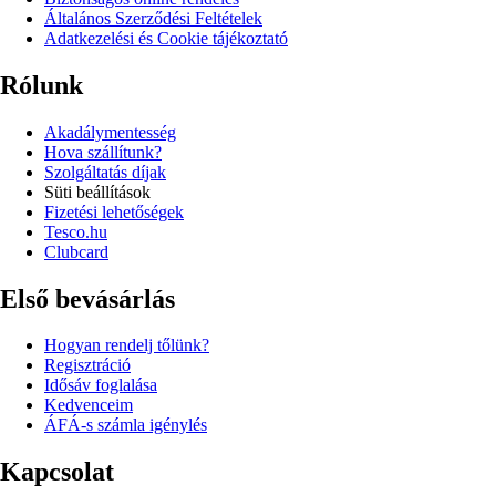
Általános Szerződési Feltételek
Adatkezelési és Cookie tájékoztató
Rólunk
Akadálymentesség
Hova szállítunk?
Szolgáltatás díjak
Süti beállítások
Fizetési lehetőségek
Tesco.hu
Clubcard
Első bevásárlás
Hogyan rendelj tőlünk?
Regisztráció
Idősáv foglalása
Kedvenceim
ÁFÁ-s számla igénylés
Kapcsolat