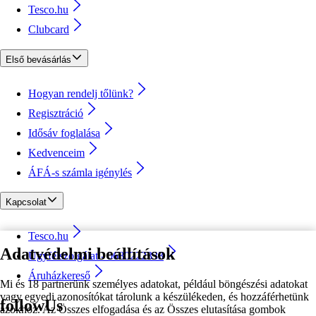
Tesco.hu
Clubcard
Első bevásárlás
Hogyan rendelj tőlünk?
Regisztráció
Idősáv foglalása
Kedvenceim
ÁFÁ-s számla igénylés
Kapcsolat
Tesco.hu
Adatvédelmi beállítások
Ügyfélszolgálat - 0680222333
Áruházkereső
Mi és 18 partnerünk személyes adatokat, például böngészési adatokat
vagy egyedi azonosítókat tárolunk a készülékeden, és hozzáférhetünk
followUs
azokhoz. Az Összes elfogadása és az Összes elutasítása gombok