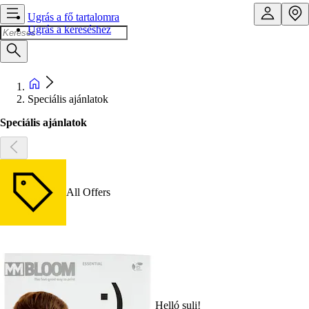
Ugrás a fő tartalomra
Ugrás a kereséshez
Speciális ajánlatok
Speciális ajánlatok
All Offers
Helló suli!