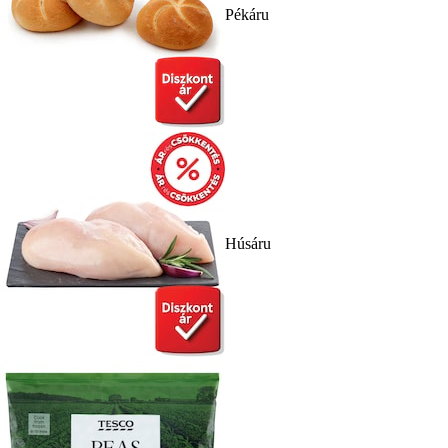
Pékáru
Húsáru