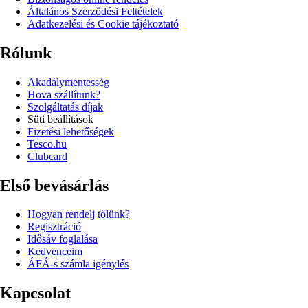
Általános Szerződési Feltételek
Adatkezelési és Cookie tájékoztató
Rólunk
Akadálymentesség
Hova szállítunk?
Szolgáltatás díjak
Süti beállítások
Fizetési lehetőségek
Tesco.hu
Clubcard
Első bevásárlás
Hogyan rendelj tőlünk?
Regisztráció
Idősáv foglalása
Kedvenceim
ÁFÁ-s számla igénylés
Kapcsolat