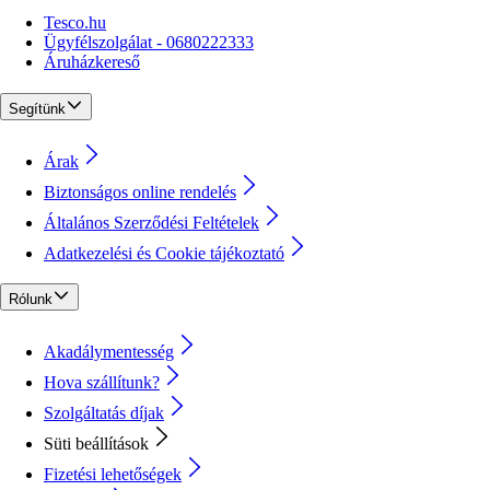
Tesco.hu
Ügyfélszolgálat - 0680222333
Áruházkereső
Segítünk
Árak
Biztonságos online rendelés
Általános Szerződési Feltételek
Adatkezelési és Cookie tájékoztató
Rólunk
Akadálymentesség
Hova szállítunk?
Szolgáltatás díjak
Süti beállítások
Fizetési lehetőségek