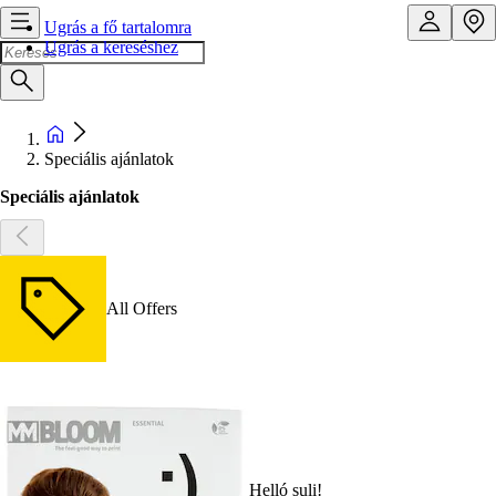
Ugrás a fő tartalomra
Ugrás a kereséshez
Speciális ajánlatok
Speciális ajánlatok
All Offers
Helló suli!