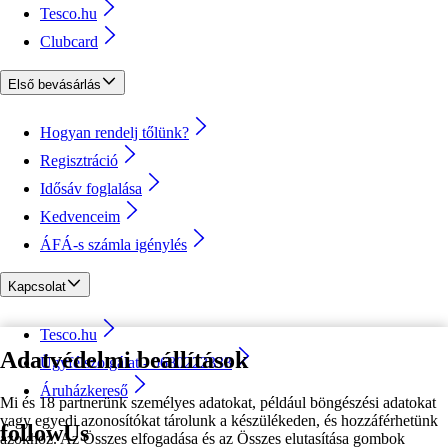
Tesco.hu
Clubcard
Első bevásárlás
Hogyan rendelj tőlünk?
Regisztráció
Idősáv foglalása
Kedvenceim
ÁFÁ-s számla igénylés
Kapcsolat
Tesco.hu
Adatvédelmi beállítások
Ügyfélszolgálat - 0680222333
Áruházkereső
Mi és 18 partnerünk személyes adatokat, például böngészési adatokat
vagy egyedi azonosítókat tárolunk a készülékeden, és hozzáférhetünk
followUs
azokhoz. Az Összes elfogadása és az Összes elutasítása gombok