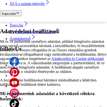
ÁFÁ-s számla igénylés
Kapcsolat
Tesco.hu
Adatvédelmi beállítások
Ügyfélszolgálat - 0680222333
Áruházkereső
Mi és 18 partnerünk személyes adatokat, például böngészési adatokat
vagy egyedi azonosítókat tárolunk a készülékeden, és hozzáférhetünk
followUs
azokhoz. Az Összes elfogadása és az Összes elutasítása gombok
kiválasztásával elfogadhatod vagy módosíthatod a beállításaidat, illetve
ugyanezt bármikor megteheted az
Adatkezelési és Cookie tájékoztató
linkre kattintva is. A választásaidat megosztjuk a partnereinkkel, de ez
nem érinti a böngészési adataidat. A beállításaid alapján személyre
tudjuk szabni a vásárlási élményedet az oldalon.
A hozzájárulási beállításokat bármikor módosíthatod a láblécben
található Süti beállítások linkre kattintva.
Mi és partnereink adataidat a következő célokra
használjuk: