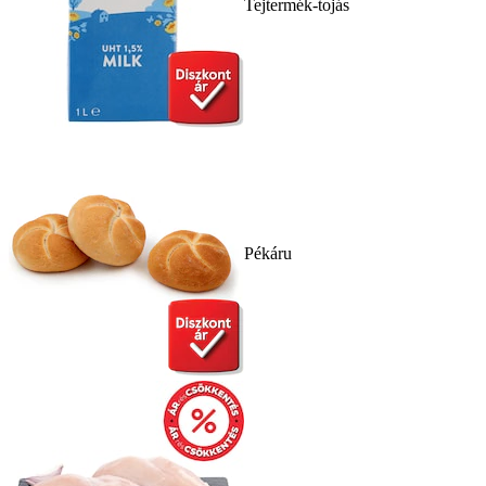
Tejtermék-tojás
Pékáru