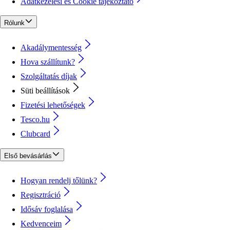
Adatkezelési és Cookie tájékoztató
Rólunk
Akadálymentesség
Hova szállítunk?
Szolgáltatás díjak
Süti beállítások
Fizetési lehetőségek
Tesco.hu
Clubcard
Első bevásárlás
Hogyan rendelj tőlünk?
Regisztráció
Idősáv foglalása
Kedvenceim