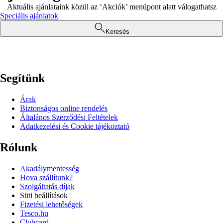
Aktuális ajánlataink közül az ‘Akciók’ menüpont alatt válogathatsz
Speciális ajánlatok
Keresés
Segítünk
Árak
Biztonságos online rendelés
Általános Szerződési Feltételek
Adatkezelési és Cookie tájékoztató
Rólunk
Akadálymentesség
Hova szállítunk?
Szolgáltatás díjak
Süti beállítások
Fizetési lehetőségek
Tesco.hu
Clubcard