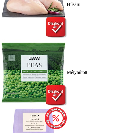
Húsáru
Mélyhűtött