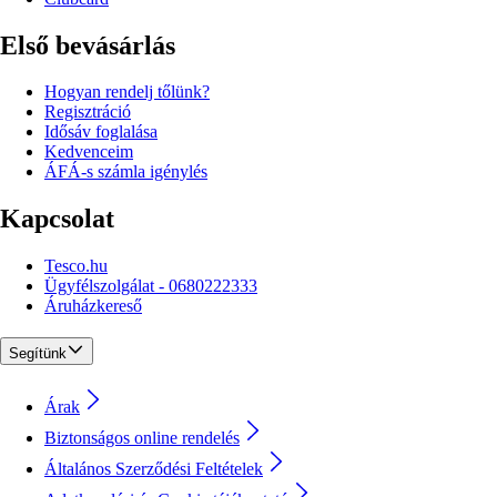
Első bevásárlás
Hogyan rendelj tőlünk?
Regisztráció
Idősáv foglalása
Kedvenceim
ÁFÁ-s számla igénylés
Kapcsolat
Tesco.hu
Ügyfélszolgálat - 0680222333
Áruházkereső
Segítünk
Árak
Biztonságos online rendelés
Általános Szerződési Feltételek