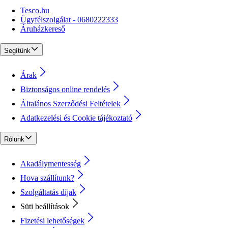
Tesco.hu
Ügyfélszolgálat - 0680222333
Áruházkereső
Segítünk
Árak
Biztonságos online rendelés
Általános Szerződési Feltételek
Adatkezelési és Cookie tájékoztató
Rólunk
Akadálymentesség
Hova szállítunk?
Szolgáltatás díjak
Süti beállítások
Fizetési lehetőségek