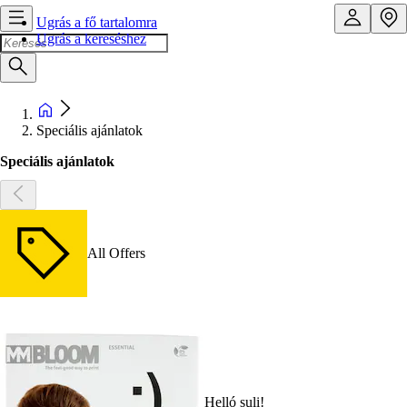
Ugrás a fő tartalomra
Ugrás a kereséshez
Speciális ajánlatok
Speciális ajánlatok
All Offers
Helló suli!