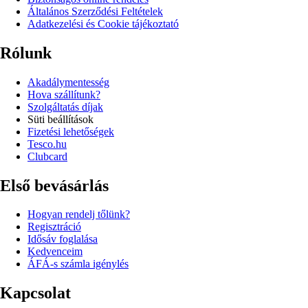
Általános Szerződési Feltételek
Adatkezelési és Cookie tájékoztató
Rólunk
Akadálymentesség
Hova szállítunk?
Szolgáltatás díjak
Süti beállítások
Fizetési lehetőségek
Tesco.hu
Clubcard
Első bevásárlás
Hogyan rendelj tőlünk?
Regisztráció
Idősáv foglalása
Kedvenceim
ÁFÁ-s számla igénylés
Kapcsolat