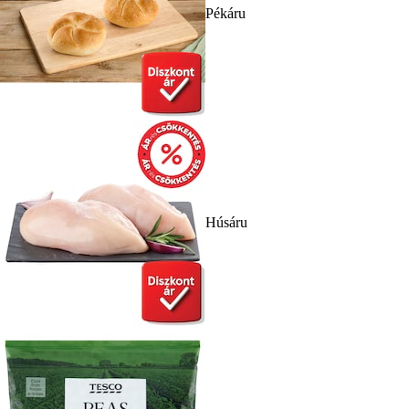
Pékáru
Húsáru