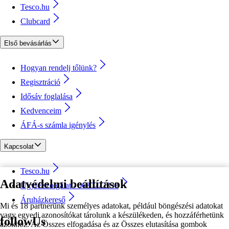
Tesco.hu
Clubcard
Első bevásárlás
Hogyan rendelj tőlünk?
Regisztráció
Idősáv foglalása
Kedvenceim
ÁFÁ-s számla igénylés
Kapcsolat
Tesco.hu
Adatvédelmi beállítások
Ügyfélszolgálat - 0680222333
Áruházkereső
Mi és 18 partnerünk személyes adatokat, például böngészési adatokat
vagy egyedi azonosítókat tárolunk a készülékeden, és hozzáférhetünk
followUs
azokhoz. Az Összes elfogadása és az Összes elutasítása gombok