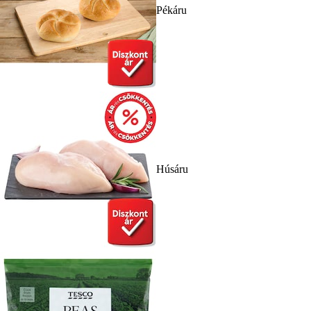
Pékáru
Húsáru