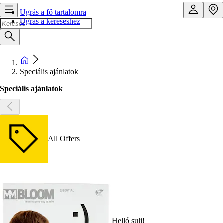
Ugrás a fő tartalomra
Ugrás a kereséshez
Speciális ajánlatok
Speciális ajánlatok
All Offers
Helló suli!