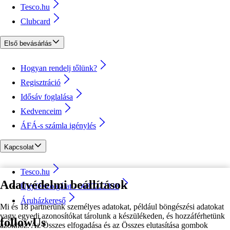
Tesco.hu
Clubcard
Első bevásárlás
Hogyan rendelj tőlünk?
Regisztráció
Idősáv foglalása
Kedvenceim
ÁFÁ-s számla igénylés
Kapcsolat
Tesco.hu
Adatvédelmi beállítások
Ügyfélszolgálat - 0680222333
Áruházkereső
Mi és 18 partnerünk személyes adatokat, például böngészési adatokat
vagy egyedi azonosítókat tárolunk a készülékeden, és hozzáférhetünk
followUs
azokhoz. Az Összes elfogadása és az Összes elutasítása gombok