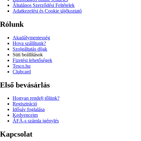
Általános Szerződési Feltételek
Adatkezelési és Cookie tájékoztató
Rólunk
Akadálymentesség
Hova szállítunk?
Szolgáltatás díjak
Süti beállítások
Fizetési lehetőségek
Tesco.hu
Clubcard
Első bevásárlás
Hogyan rendelj tőlünk?
Regisztráció
Idősáv foglalása
Kedvenceim
ÁFÁ-s számla igénylés
Kapcsolat