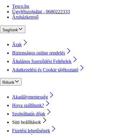
Tesco.hu
Ügyfélszolgálat - 0680222333
Áruházkereső
Segítünk
Árak
Biztonságos online rendelés
Általános Szerződési Feltételek
Adatkezelési és Cookie tájékoztató
Rólunk
Akadálymentesség
Hova szállítunk?
Szolgáltatás díjak
Süti beállítások
Fizetési lehetőségek