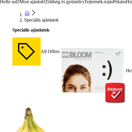
Helló suli!
Most ajánlott!
Zöldség és gyümölcs
Tejtermék-tojás
Pékáru
Hú
Speciális ajánlatok
Speciális ajánlatok
All Offers
Hel