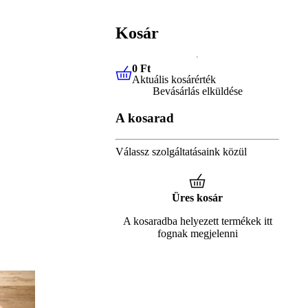
Kosár
0 Ft
Aktuális kosárérték
0 Ft
Aktuális kosárérték
Bevásárlás elküldése
A kosarad
Válassz szolgáltatásaink közül
Üres kosár
A kosaradba helyezett termékek itt
fognak megjelenni