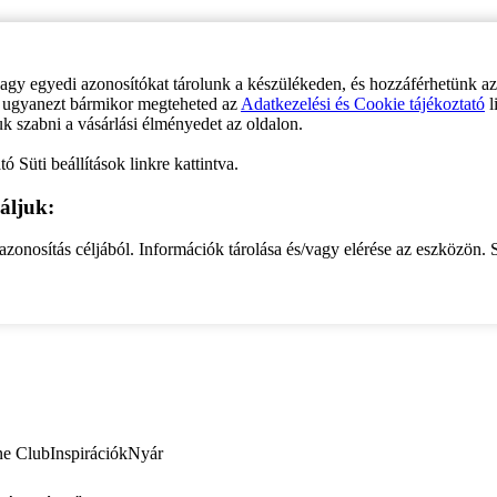
vagy egyedi azonosítókat tárolunk a készülékeden, és hozzáférhetünk a
ve ugyanezt bármikor megteheted az
Adatkezelési és Cookie tájékoztató
l
uk szabni a vásárlási élményedet az oldalon.
ó Süti beállítások linkre kattintva.
áljuk:
zonosítás céljából. Információk tárolása és/vagy elérése az eszközön. S
ne Club
Inspirációk
Nyár