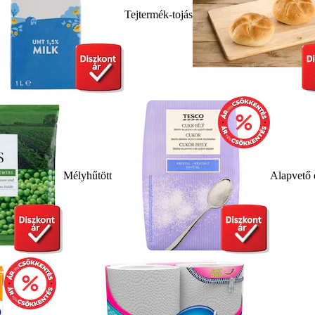
Tejtermék-tojás
Mélyhűtött
Alapvető 