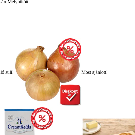
sáru
Mélyhűtött
ló suli!
Most ajánlott!