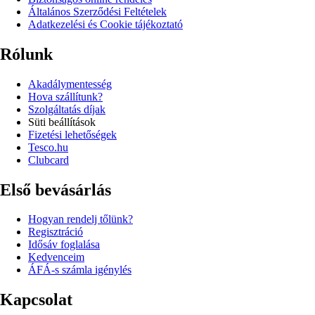
Általános Szerződési Feltételek
Adatkezelési és Cookie tájékoztató
Rólunk
Akadálymentesség
Hova szállítunk?
Szolgáltatás díjak
Süti beállítások
Fizetési lehetőségek
Tesco.hu
Clubcard
Első bevásárlás
Hogyan rendelj tőlünk?
Regisztráció
Idősáv foglalása
Kedvenceim
ÁFÁ-s számla igénylés
Kapcsolat