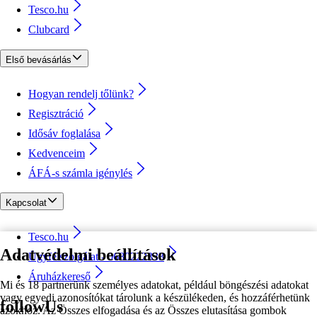
Tesco.hu
Clubcard
Első bevásárlás
Hogyan rendelj tőlünk?
Regisztráció
Idősáv foglalása
Kedvenceim
ÁFÁ-s számla igénylés
Kapcsolat
Tesco.hu
Adatvédelmi beállítások
Ügyfélszolgálat - 0680222333
Áruházkereső
Mi és 18 partnerünk személyes adatokat, például böngészési adatokat
vagy egyedi azonosítókat tárolunk a készülékeden, és hozzáférhetünk
followUs
azokhoz. Az Összes elfogadása és az Összes elutasítása gombok