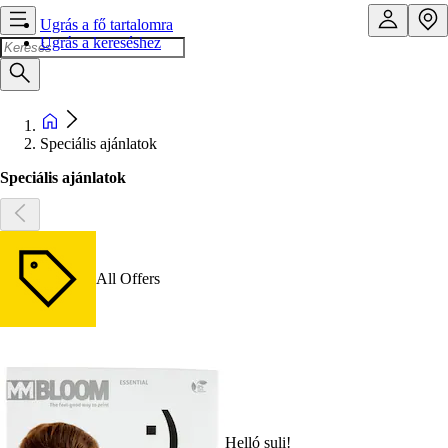
Ugrás a fő tartalomra
Ugrás a kereséshez
Speciális ajánlatok
Speciális ajánlatok
All Offers
Helló suli!