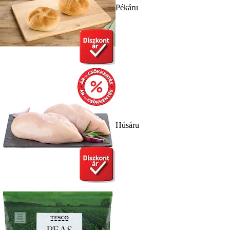
Pékáru
Húsáru