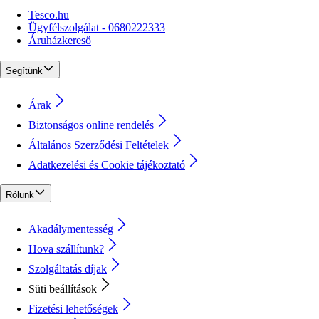
Tesco.hu
Ügyfélszolgálat - 0680222333
Áruházkereső
Segítünk
Árak
Biztonságos online rendelés
Általános Szerződési Feltételek
Adatkezelési és Cookie tájékoztató
Rólunk
Akadálymentesség
Hova szállítunk?
Szolgáltatás díjak
Süti beállítások
Fizetési lehetőségek