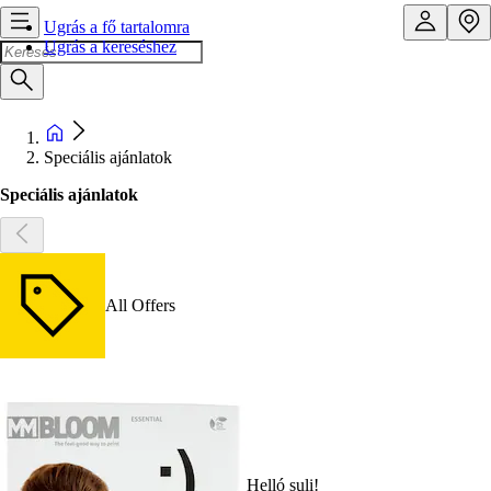
Ugrás a fő tartalomra
Ugrás a kereséshez
Speciális ajánlatok
Speciális ajánlatok
All Offers
Helló suli!