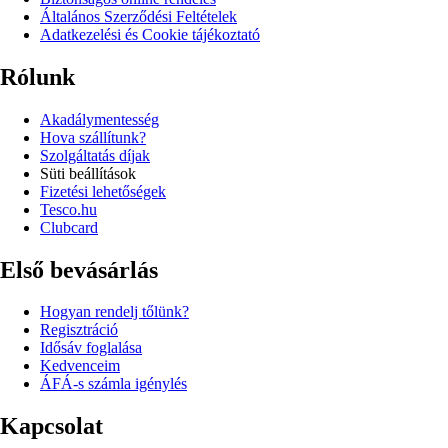
Általános Szerződési Feltételek
Adatkezelési és Cookie tájékoztató
Rólunk
Akadálymentesség
Hova szállítunk?
Szolgáltatás díjak
Süti beállítások
Fizetési lehetőségek
Tesco.hu
Clubcard
Első bevásárlás
Hogyan rendelj tőlünk?
Regisztráció
Idősáv foglalása
Kedvenceim
ÁFÁ-s számla igénylés
Kapcsolat