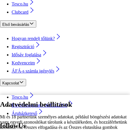
Tesco.hu
Clubcard
Első bevásárlás
Hogyan rendelj tőlünk?
Regisztráció
Idősáv foglalása
Kedvenceim
ÁFÁ-s számla igénylés
Kapcsolat
Tesco.hu
Adatvédelmi beállítások
Ügyfélszolgálat - 0680222333
Áruházkereső
Mi és 18 partnerünk személyes adatokat, például böngészési adatokat
vagy egyedi azonosítókat tárolunk a készülékeden, és hozzáférhetünk
followUs
azokhoz. Az Összes elfogadása és az Összes elutasítása gombok