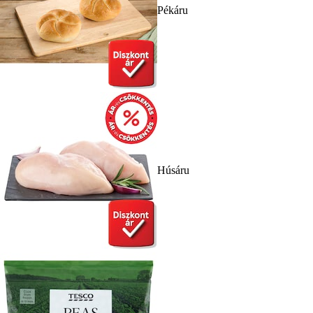
Pékáru
Húsáru