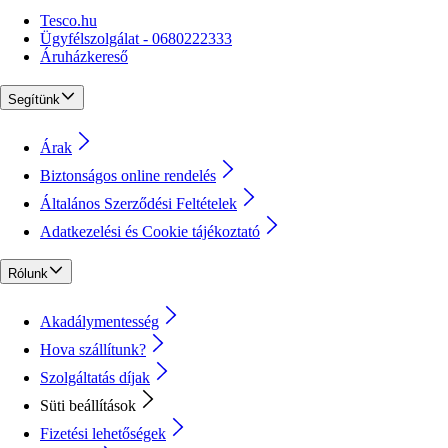
Tesco.hu
Ügyfélszolgálat - 0680222333
Áruházkereső
Segítünk
Árak
Biztonságos online rendelés
Általános Szerződési Feltételek
Adatkezelési és Cookie tájékoztató
Rólunk
Akadálymentesség
Hova szállítunk?
Szolgáltatás díjak
Süti beállítások
Fizetési lehetőségek