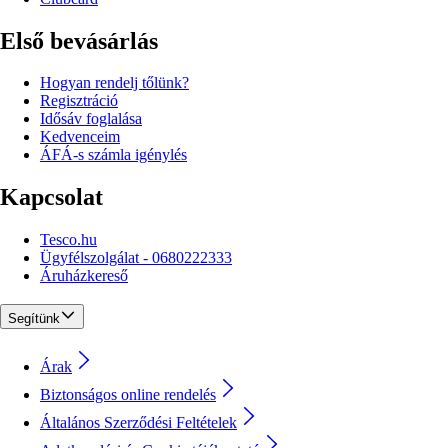
Első bevásárlás
Hogyan rendelj tőlünk?
Regisztráció
Idősáv foglalása
Kedvenceim
ÁFÁ-s számla igénylés
Kapcsolat
Tesco.hu
Ügyfélszolgálat - 0680222333
Áruházkereső
Segítünk
Árak
Biztonságos online rendelés
Általános Szerződési Feltételek