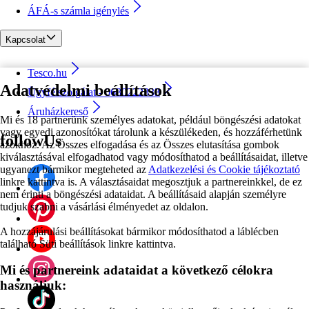
ÁFÁ-s számla igénylés
Kapcsolat
Tesco.hu
Adatvédelmi beállítások
Ügyfélszolgálat - 0680222333
Áruházkereső
Mi és 18 partnerünk személyes adatokat, például böngészési adatokat
vagy egyedi azonosítókat tárolunk a készülékeden, és hozzáférhetünk
followUs
azokhoz. Az Összes elfogadása és az Összes elutasítása gombok
kiválasztásával elfogadhatod vagy módosíthatod a beállításaidat, illetve
ugyanezt bármikor megteheted az
Adatkezelési és Cookie tájékoztató
linkre kattintva is. A választásaidat megosztjuk a partnereinkkel, de ez
nem érinti a böngészési adataidat. A beállításaid alapján személyre
tudjuk szabni a vásárlási élményedet az oldalon.
A hozzájárulási beállításokat bármikor módosíthatod a láblécben
található Süti beállítások linkre kattintva.
Mi és partnereink adataidat a következő célokra
használjuk: