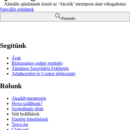
Aktuális ajánlataink közül az ‘Akciók’ menüpont alatt válogathatsz
Speciális ajánlatok
Keresés
Segítünk
Árak
Biztonságos online rendelés
Általános Szerződési Feltételek
Adatkezelési és Cookie tájékoztató
Rólunk
Akadálymentesség
Hova szállítunk?
Szolgáltatás díjak
Süti beállítások
Fizetési lehetőségek
Tesco.hu
Clubcard