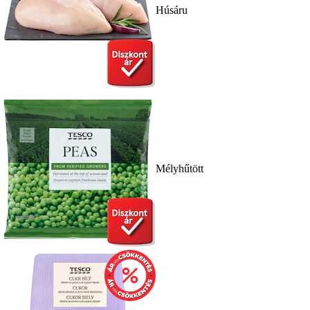
Húsáru
Mélyhűtött