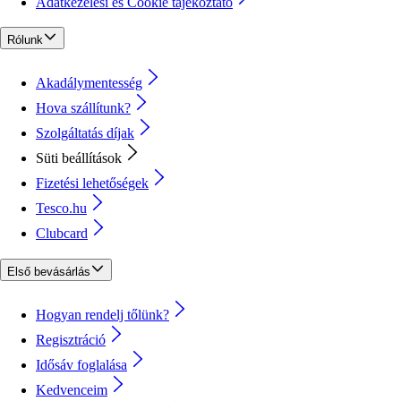
Adatkezelési és Cookie tájékoztató
Rólunk
Akadálymentesség
Hova szállítunk?
Szolgáltatás díjak
Süti beállítások
Fizetési lehetőségek
Tesco.hu
Clubcard
Első bevásárlás
Hogyan rendelj tőlünk?
Regisztráció
Idősáv foglalása
Kedvenceim