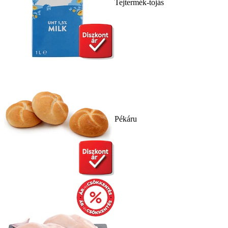
Tejtermék-tojás
Pékáru