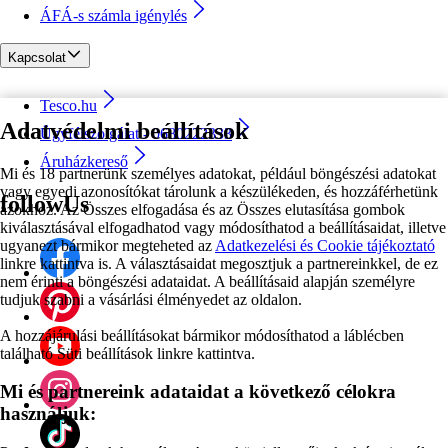
ÁFÁ-s számla igénylés
Kapcsolat
Tesco.hu
Adatvédelmi beállítások
Ügyfélszolgálat - 0680222333
Áruházkereső
Mi és 18 partnerünk személyes adatokat, például böngészési adatokat
vagy egyedi azonosítókat tárolunk a készülékeden, és hozzáférhetünk
followUs
azokhoz. Az Összes elfogadása és az Összes elutasítása gombok
kiválasztásával elfogadhatod vagy módosíthatod a beállításaidat, illetve
ugyanezt bármikor megteheted az
Adatkezelési és Cookie tájékoztató
linkre kattintva is. A választásaidat megosztjuk a partnereinkkel, de ez
nem érinti a böngészési adataidat. A beállításaid alapján személyre
tudjuk szabni a vásárlási élményedet az oldalon.
A hozzájárulási beállításokat bármikor módosíthatod a láblécben
található Süti beállítások linkre kattintva.
Mi és partnereink adataidat a következő célokra
használjuk: