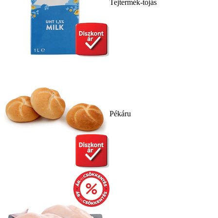
Tejtermék-tojás
Pékáru