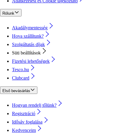
Adatkezelési és Cookie tájékoztató
Rólunk
Akadálymentesség
Hova szállítunk?
Szolgáltatás díjak
Süti beállítások
Fizetési lehetőségek
Tesco.hu
Clubcard
Első bevásárlás
Hogyan rendelj tőlünk?
Regisztráció
Idősáv foglalása
Kedvenceim