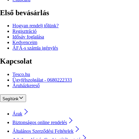
Első bevásárlás
Hogyan rendelj tőlünk?
Regisztráció
Idősáv foglalása
Kedvenceim
ÁFÁ-s számla igénylés
Kapcsolat
Tesco.hu
Ügyfélszolgálat - 0680222333
Áruházkereső
Segítünk
Árak
Biztonságos online rendelés
Általános Szerződési Feltételek