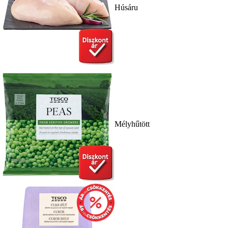
Húsáru
Mélyhűtött