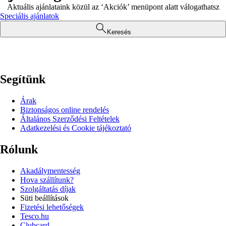
Aktuális ajánlataink közül az ‘Akciók’ menüpont alatt válogathatsz
Speciális ajánlatok
Keresés
Segítünk
Árak
Biztonságos online rendelés
Általános Szerződési Feltételek
Adatkezelési és Cookie tájékoztató
Rólunk
Akadálymentesség
Hova szállítunk?
Szolgáltatás díjak
Süti beállítások
Fizetési lehetőségek
Tesco.hu
Clubcard