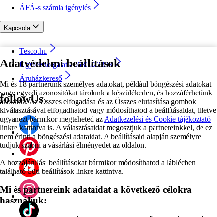
ÁFÁ-s számla igénylés
Kapcsolat
Tesco.hu
Adatvédelmi beállítások
Ügyfélszolgálat - 0680222333
Áruházkereső
Mi és 18 partnerünk személyes adatokat, például böngészési adatokat
vagy egyedi azonosítókat tárolunk a készülékeden, és hozzáférhetünk
followUs
azokhoz. Az Összes elfogadása és az Összes elutasítása gombok
kiválasztásával elfogadhatod vagy módosíthatod a beállításaidat, illetve
ugyanezt bármikor megteheted az
Adatkezelési és Cookie tájékoztató
linkre kattintva is. A választásaidat megosztjuk a partnereinkkel, de ez
nem érinti a böngészési adataidat. A beállításaid alapján személyre
tudjuk szabni a vásárlási élményedet az oldalon.
A hozzájárulási beállításokat bármikor módosíthatod a láblécben
található Süti beállítások linkre kattintva.
Mi és partnereink adataidat a következő célokra
használjuk: