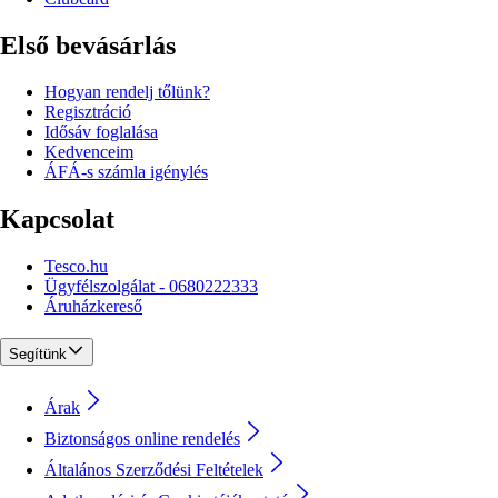
Első bevásárlás
Hogyan rendelj tőlünk?
Regisztráció
Idősáv foglalása
Kedvenceim
ÁFÁ-s számla igénylés
Kapcsolat
Tesco.hu
Ügyfélszolgálat - 0680222333
Áruházkereső
Segítünk
Árak
Biztonságos online rendelés
Általános Szerződési Feltételek