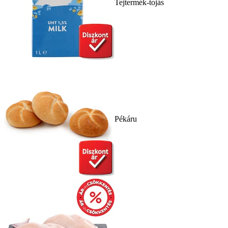
Tejtermék-tojás
Pékáru