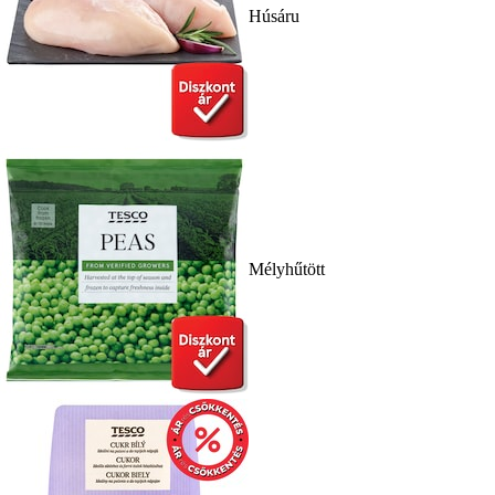
Húsáru
Mélyhűtött