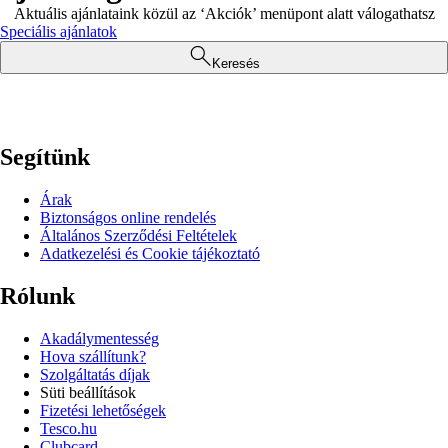
Aktuális ajánlataink közül az ‘Akciók’ menüpont alatt válogathatsz
Speciális ajánlatok
Keresés
Segítünk
Árak
Biztonságos online rendelés
Általános Szerződési Feltételek
Adatkezelési és Cookie tájékoztató
Rólunk
Akadálymentesség
Hova szállítunk?
Szolgáltatás díjak
Süti beállítások
Fizetési lehetőségek
Tesco.hu
Clubcard