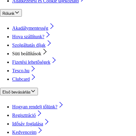
Adatkezelési és Cookie tájékoztató
Rólunk
Akadálymentesség
Hova szállítunk?
Szolgáltatás díjak
Süti beállítások
Fizetési lehetőségek
Tesco.hu
Clubcard
Első bevásárlás
Hogyan rendelj tőlünk?
Regisztráció
Idősáv foglalása
Kedvenceim