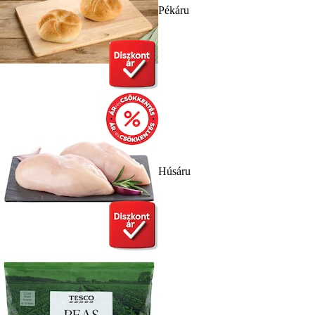
Pékáru
Húsáru