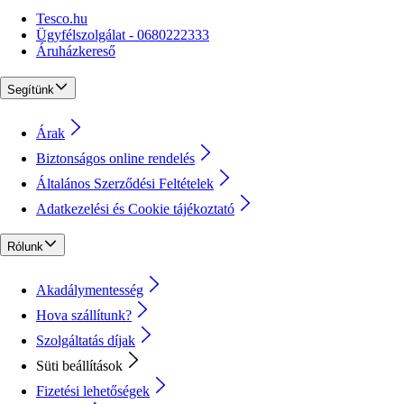
Tesco.hu
Ügyfélszolgálat - 0680222333
Áruházkereső
Segítünk
Árak
Biztonságos online rendelés
Általános Szerződési Feltételek
Adatkezelési és Cookie tájékoztató
Rólunk
Akadálymentesség
Hova szállítunk?
Szolgáltatás díjak
Süti beállítások
Fizetési lehetőségek