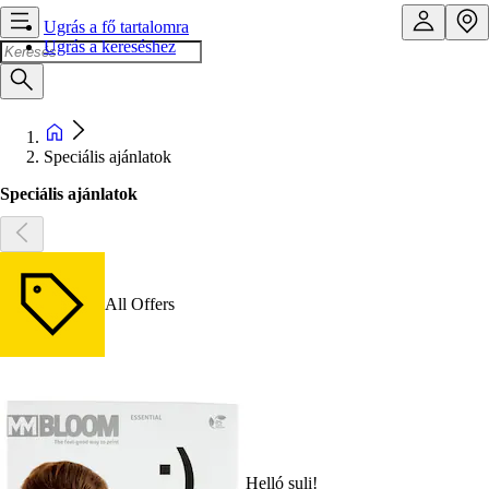
Ugrás a fő tartalomra
Ugrás a kereséshez
Speciális ajánlatok
Speciális ajánlatok
All Offers
Helló suli!