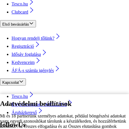
Tesco.hu
Clubcard
Első bevásárlás
Hogyan rendelj tőlünk?
Regisztráció
Idősáv foglalása
Kedvenceim
ÁFÁ-s számla igénylés
Kapcsolat
Tesco.hu
Adatvédelmi beállítások
Ügyfélszolgálat - 0680222333
Áruházkereső
Mi és 18 partnerünk személyes adatokat, például böngészési adatokat
vagy egyedi azonosítókat tárolunk a készülékeden, és hozzáférhetünk
followUs
azokhoz. Az Összes elfogadása és az Összes elutasítása gombok