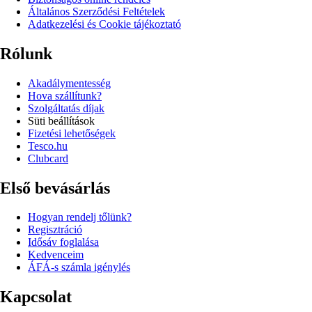
Általános Szerződési Feltételek
Adatkezelési és Cookie tájékoztató
Rólunk
Akadálymentesség
Hova szállítunk?
Szolgáltatás díjak
Süti beállítások
Fizetési lehetőségek
Tesco.hu
Clubcard
Első bevásárlás
Hogyan rendelj tőlünk?
Regisztráció
Idősáv foglalása
Kedvenceim
ÁFÁ-s számla igénylés
Kapcsolat