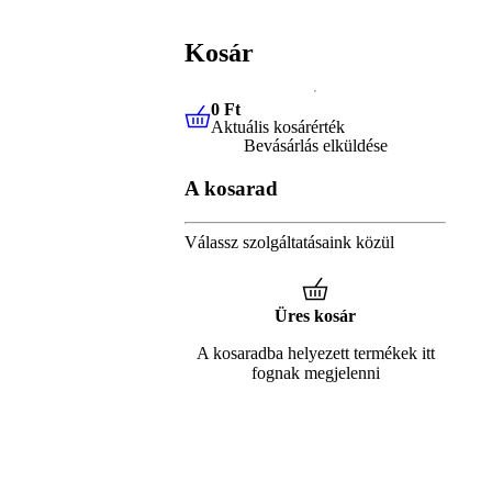
Kosár
0 Ft
Aktuális kosárérték
0 Ft
Aktuális kosárérték
Bevásárlás elküldése
A kosarad
Válassz szolgáltatásaink közül
Üres kosár
A kosaradba helyezett termékek itt
fognak megjelenni