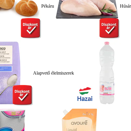
Pékáru
Húsá
Alapvető élelmiszerek