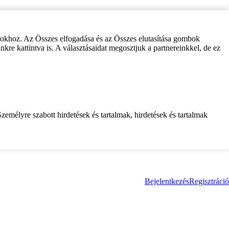
zokhoz. Az Összes elfogadása és az Összes elutasítása gombok
inkre kattintva is. A választásaidat megosztjuk a partnereinkkel, de ez
zemélyre szabott hirdetések és tartalmak, hirdetések és tartalmak
Bejelentkezés
Regisztráció