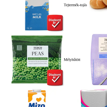
Tejtermék-tojás
Mélyhűtött