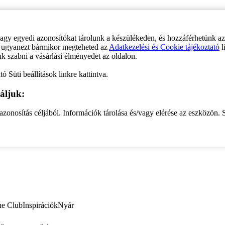
vagy egyedi azonosítókat tárolunk a készülékeden, és hozzáférhetünk a
ve ugyanezt bármikor megteheted az
Adatkezelési és Cookie tájékoztató
l
uk szabni a vásárlási élményedet az oldalon.
ó Süti beállítások linkre kattintva.
áljuk:
zonosítás céljából. Információk tárolása és/vagy elérése az eszközön. S
ne Club
Inspirációk
Nyár