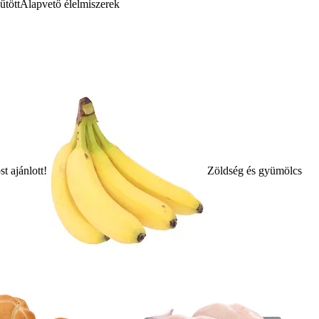
űtött
Alapvető élelmiszerek
t ajánlott!
Zöldség és gyümölcs