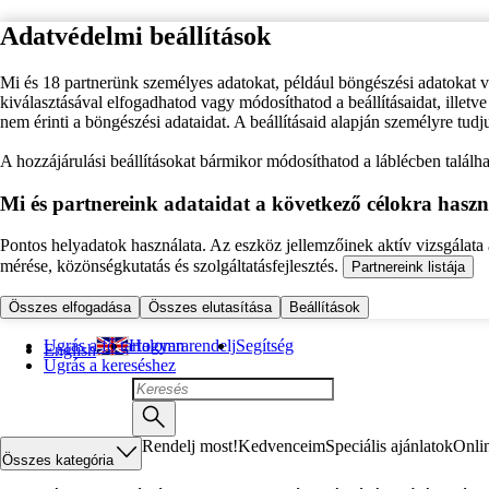
Adatvédelmi beállítások
Mi és 18 partnerünk személyes adatokat, például böngészési adatokat 
kiválasztásával elfogadhatod vagy módosíthatod a beállításaidat, illet
nem érinti a böngészési adataidat. A beállításaid alapján személyre tudj
A hozzájárulási beállításokat bármikor módosíthatod a láblécben találhat
Mi és partnereink adataidat a következő célokra haszn
Pontos helyadatok használata. Az eszköz jellemzőinek aktív vizsgálata a
mérése, közönségkutatás és szolgáltatásfejlesztés.
Partnereink listája
Összes elfogadása
Összes elutasítása
Beállítások
Ugrás a fő tartalomra
Hogyan rendelj
Segítség
English
Ugrás a kereséshez
Rendelj most!
Kedvenceim
Speciális ajánlatok
Onli
Összes kategória