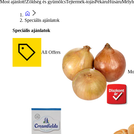
Most ajánlott!
Zöldség és gyümölcs
Tejtermék-tojás
Pékáru
Húsáru
Mélyh
Speciális ajánlatok
Speciális ajánlatok
All Offers
Mos