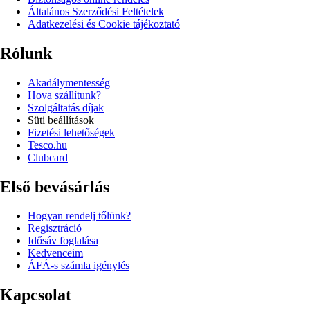
Általános Szerződési Feltételek
Adatkezelési és Cookie tájékoztató
Rólunk
Akadálymentesség
Hova szállítunk?
Szolgáltatás díjak
Süti beállítások
Fizetési lehetőségek
Tesco.hu
Clubcard
Első bevásárlás
Hogyan rendelj tőlünk?
Regisztráció
Idősáv foglalása
Kedvenceim
ÁFÁ-s számla igénylés
Kapcsolat