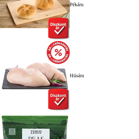
Pékáru
Húsáru