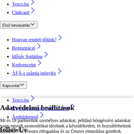
Tesco.hu
Clubcard
Első bevásárlás
Hogyan rendelj tőlünk?
Regisztráció
Idősáv foglalása
Kedvenceim
ÁFÁ-s számla igénylés
Kapcsolat
Tesco.hu
Adatvédelmi beállítások
Ügyfélszolgálat - 0680222333
Áruházkereső
Mi és 18 partnerünk személyes adatokat, például böngészési adatokat
vagy egyedi azonosítókat tárolunk a készülékeden, és hozzáférhetünk
followUs
azokhoz. Az Összes elfogadása és az Összes elutasítása gombok