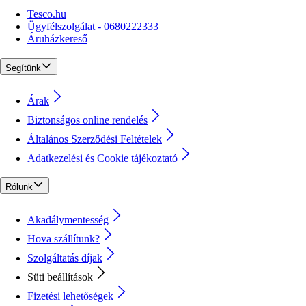
Tesco.hu
Ügyfélszolgálat - 0680222333
Áruházkereső
Segítünk
Árak
Biztonságos online rendelés
Általános Szerződési Feltételek
Adatkezelési és Cookie tájékoztató
Rólunk
Akadálymentesség
Hova szállítunk?
Szolgáltatás díjak
Süti beállítások
Fizetési lehetőségek