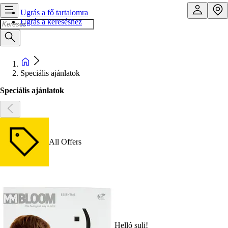
Ugrás a fő tartalomra
Ugrás a kereséshez
Speciális ajánlatok
Speciális ajánlatok
All Offers
Helló suli!