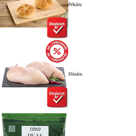
Pékáru
Húsáru