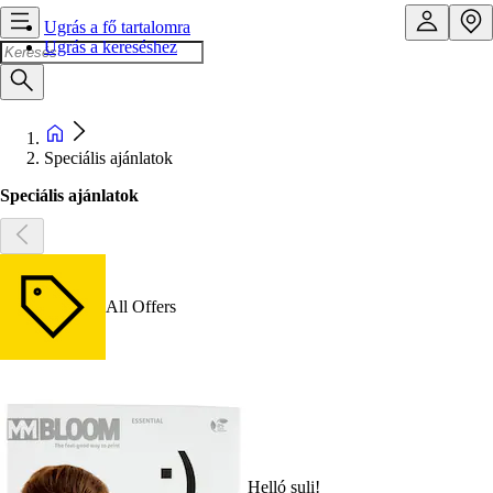
Ugrás a fő tartalomra
Ugrás a kereséshez
Speciális ajánlatok
Speciális ajánlatok
All Offers
Helló suli!