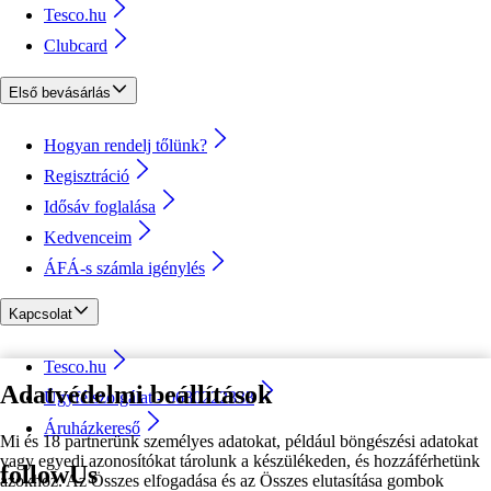
Tesco.hu
Clubcard
Első bevásárlás
Hogyan rendelj tőlünk?
Regisztráció
Idősáv foglalása
Kedvenceim
ÁFÁ-s számla igénylés
Kapcsolat
Tesco.hu
Adatvédelmi beállítások
Ügyfélszolgálat - 0680222333
Áruházkereső
Mi és 18 partnerünk személyes adatokat, például böngészési adatokat
vagy egyedi azonosítókat tárolunk a készülékeden, és hozzáférhetünk
followUs
azokhoz. Az Összes elfogadása és az Összes elutasítása gombok