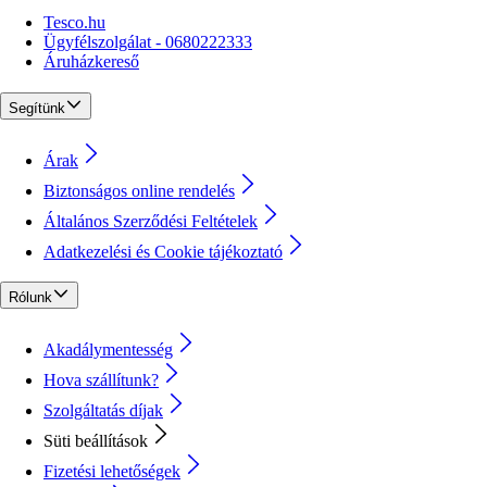
Tesco.hu
Ügyfélszolgálat - 0680222333
Áruházkereső
Segítünk
Árak
Biztonságos online rendelés
Általános Szerződési Feltételek
Adatkezelési és Cookie tájékoztató
Rólunk
Akadálymentesség
Hova szállítunk?
Szolgáltatás díjak
Süti beállítások
Fizetési lehetőségek