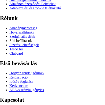
Általános Szerződési Feltételek
Adatkezelési és Cookie tájékoztató
Rólunk
Akadálymentesség
Hova szállítunk?
Szolgáltatás díjak
Süti beállítások
Fizetési lehetőségek
Tesco.hu
Clubcard
Első bevásárlás
Hogyan rendelj tőlünk?
Regisztráció
Idősáv foglalása
Kedvenceim
ÁFÁ-s számla igénylés
Kapcsolat