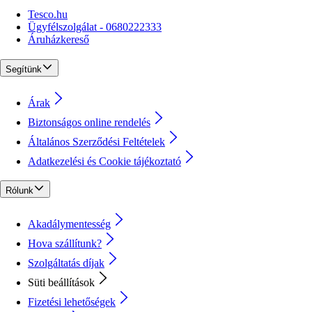
Tesco.hu
Ügyfélszolgálat - 0680222333
Áruházkereső
Segítünk
Árak
Biztonságos online rendelés
Általános Szerződési Feltételek
Adatkezelési és Cookie tájékoztató
Rólunk
Akadálymentesség
Hova szállítunk?
Szolgáltatás díjak
Süti beállítások
Fizetési lehetőségek