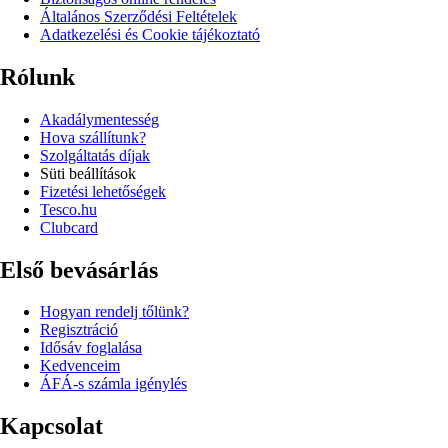
Általános Szerződési Feltételek
Adatkezelési és Cookie tájékoztató
Rólunk
Akadálymentesség
Hova szállítunk?
Szolgáltatás díjak
Süti beállítások
Fizetési lehetőségek
Tesco.hu
Clubcard
Első bevásárlás
Hogyan rendelj tőlünk?
Regisztráció
Idősáv foglalása
Kedvenceim
ÁFÁ-s számla igénylés
Kapcsolat