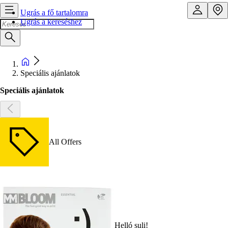
Ugrás a fő tartalomra
Ugrás a kereséshez
Speciális ajánlatok
Speciális ajánlatok
All Offers
Helló suli!