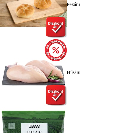
Pékáru
Húsáru