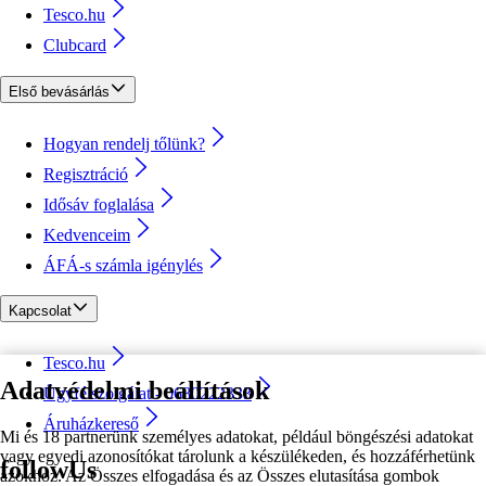
Tesco.hu
Clubcard
Első bevásárlás
Hogyan rendelj tőlünk?
Regisztráció
Idősáv foglalása
Kedvenceim
ÁFÁ-s számla igénylés
Kapcsolat
Tesco.hu
Adatvédelmi beállítások
Ügyfélszolgálat - 0680222333
Áruházkereső
Mi és 18 partnerünk személyes adatokat, például böngészési adatokat
vagy egyedi azonosítókat tárolunk a készülékeden, és hozzáférhetünk
followUs
azokhoz. Az Összes elfogadása és az Összes elutasítása gombok