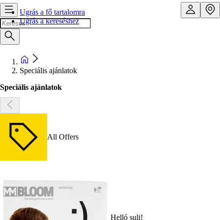
Ugrás a fő tartalomra
Ugrás a kereséshez
Speciális ajánlatok
Speciális ajánlatok
All Offers
Helló suli!