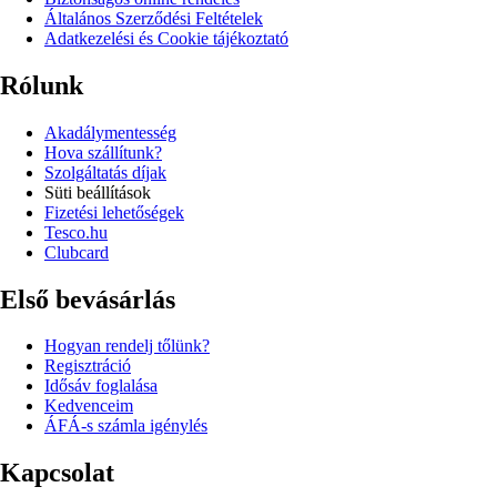
Általános Szerződési Feltételek
Adatkezelési és Cookie tájékoztató
Rólunk
Akadálymentesség
Hova szállítunk?
Szolgáltatás díjak
Süti beállítások
Fizetési lehetőségek
Tesco.hu
Clubcard
Első bevásárlás
Hogyan rendelj tőlünk?
Regisztráció
Idősáv foglalása
Kedvenceim
ÁFÁ-s számla igénylés
Kapcsolat