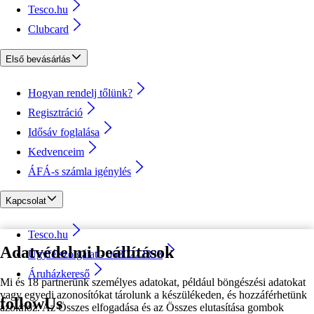
Tesco.hu
Clubcard
Első bevásárlás
Hogyan rendelj tőlünk?
Regisztráció
Idősáv foglalása
Kedvenceim
ÁFÁ-s számla igénylés
Kapcsolat
Tesco.hu
Adatvédelmi beállítások
Ügyfélszolgálat - 0680222333
Áruházkereső
Mi és 18 partnerünk személyes adatokat, például böngészési adatokat
vagy egyedi azonosítókat tárolunk a készülékeden, és hozzáférhetünk
followUs
azokhoz. Az Összes elfogadása és az Összes elutasítása gombok