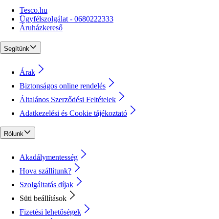
Tesco.hu
Ügyfélszolgálat - 0680222333
Áruházkereső
Segítünk
Árak
Biztonságos online rendelés
Általános Szerződési Feltételek
Adatkezelési és Cookie tájékoztató
Rólunk
Akadálymentesség
Hova szállítunk?
Szolgáltatás díjak
Süti beállítások
Fizetési lehetőségek