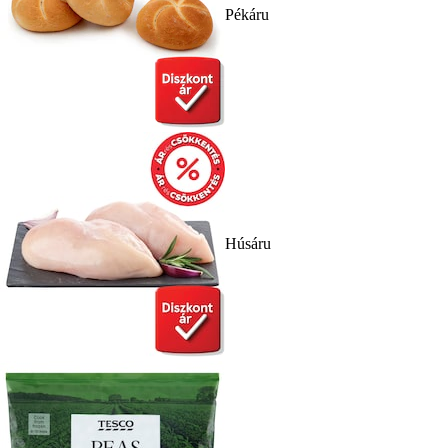
Pékáru
Húsáru