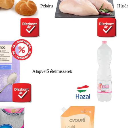
Pékáru
Húsá
Alapvető élelmiszerek