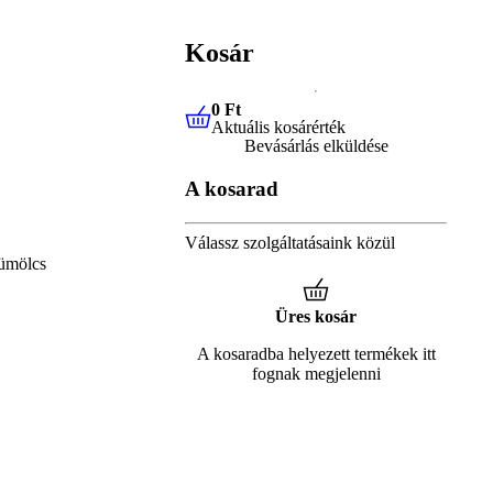
Kosár
0 Ft
Aktuális kosárérték
0 Ft
Aktuális kosárérték
Bevásárlás elküldése
A kosarad
Válassz szolgáltatásaink közül
ümölcs
Üres kosár
A kosaradba helyezett termékek itt
fognak megjelenni