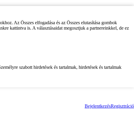
zokhoz. Az Összes elfogadása és az Összes elutasítása gombok
inkre kattintva is. A választásaidat megosztjuk a partnereinkkel, de ez
zemélyre szabott hirdetések és tartalmak, hirdetések és tartalmak
Bejelentkezés
Regisztráció