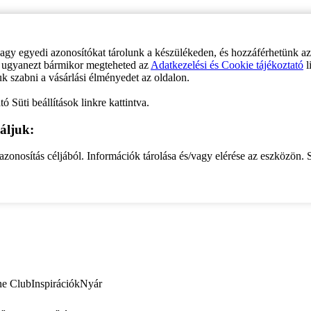
vagy egyedi azonosítókat tárolunk a készülékeden, és hozzáférhetünk a
ve ugyanezt bármikor megteheted az
Adatkezelési és Cookie tájékoztató
l
uk szabni a vásárlási élményedet az oldalon.
ó Süti beállítások linkre kattintva.
áljuk:
zonosítás céljából. Információk tárolása és/vagy elérése az eszközön. S
ne Club
Inspirációk
Nyár