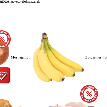
űtött
Alapvető élelmiszerek
Most ajánlott!
Zöldség és gy