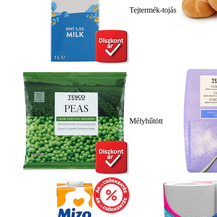
Tejtermék-tojás
Mélyhűtött