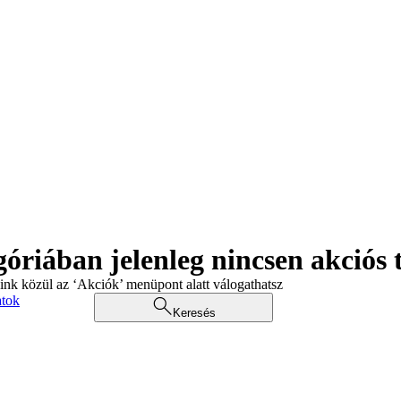
góriában jelenleg nincsen akciós
aink közül az ‘Akciók’ menüpont alatt válogathatsz
atok
Keresés