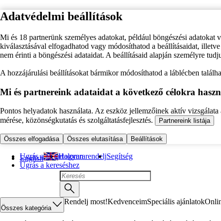
Adatvédelmi beállítások
Mi és 18 partnerünk személyes adatokat, például böngészési adatokat 
kiválasztásával elfogadhatod vagy módosíthatod a beállításaidat, illet
nem érinti a böngészési adataidat. A beállításaid alapján személyre tudj
A hozzájárulási beállításokat bármikor módosíthatod a láblécben találhat
Mi és partnereink adataidat a következő célokra haszn
Pontos helyadatok használata. Az eszköz jellemzőinek aktív vizsgálata a
mérése, közönségkutatás és szolgáltatásfejlesztés.
Partnereink listája
Összes elfogadása
Összes elutasítása
Beállítások
Ugrás a fő tartalomra
Hogyan rendelj
Segítség
English
Ugrás a kereséshez
Rendelj most!
Kedvenceim
Speciális ajánlatok
Onli
Összes kategória