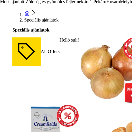
Most ajánlott!
Zöldség és gyümölcs
Tejtermék-tojás
Pékáru
Húsáru
Mélyh
Speciális ajánlatok
Speciális ajánlatok
Helló suli!
All Offers