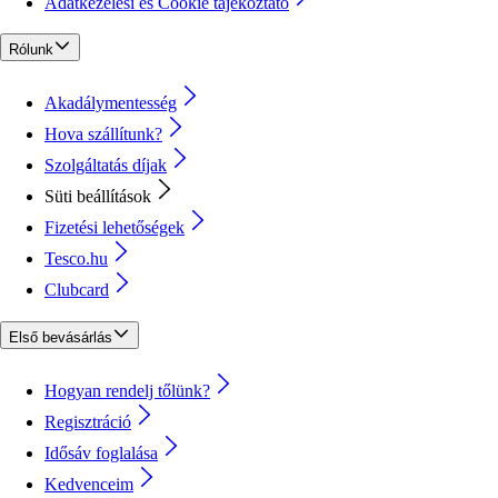
Adatkezelési és Cookie tájékoztató
Rólunk
Akadálymentesség
Hova szállítunk?
Szolgáltatás díjak
Süti beállítások
Fizetési lehetőségek
Tesco.hu
Clubcard
Első bevásárlás
Hogyan rendelj tőlünk?
Regisztráció
Idősáv foglalása
Kedvenceim