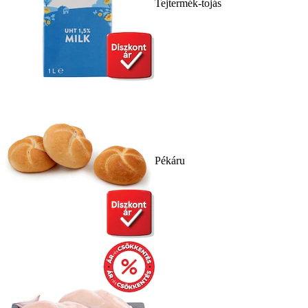
Tejtermék-tojás
Pékáru