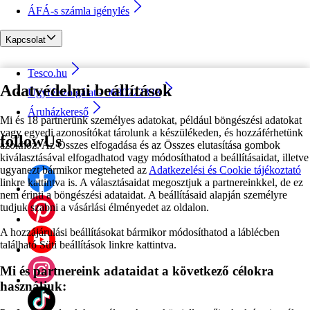
ÁFÁ-s számla igénylés
Kapcsolat
Tesco.hu
Adatvédelmi beállítások
Ügyfélszolgálat - 0680222333
Áruházkereső
Mi és 18 partnerünk személyes adatokat, például böngészési adatokat
vagy egyedi azonosítókat tárolunk a készülékeden, és hozzáférhetünk
followUs
azokhoz. Az Összes elfogadása és az Összes elutasítása gombok
kiválasztásával elfogadhatod vagy módosíthatod a beállításaidat, illetve
ugyanezt bármikor megteheted az
Adatkezelési és Cookie tájékoztató
linkre kattintva is. A választásaidat megosztjuk a partnereinkkel, de ez
nem érinti a böngészési adataidat. A beállításaid alapján személyre
tudjuk szabni a vásárlási élményedet az oldalon.
A hozzájárulási beállításokat bármikor módosíthatod a láblécben
található Süti beállítások linkre kattintva.
Mi és partnereink adataidat a következő célokra
használjuk: