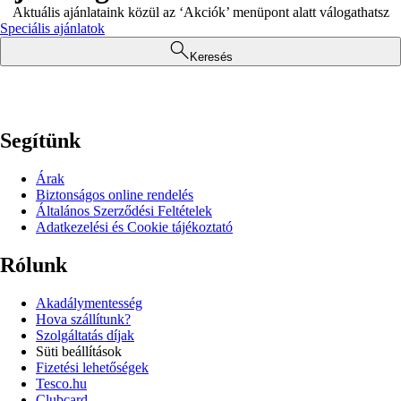
Aktuális ajánlataink közül az ‘Akciók’ menüpont alatt válogathatsz
Speciális ajánlatok
Keresés
Segítünk
Árak
Biztonságos online rendelés
Általános Szerződési Feltételek
Adatkezelési és Cookie tájékoztató
Rólunk
Akadálymentesség
Hova szállítunk?
Szolgáltatás díjak
Süti beállítások
Fizetési lehetőségek
Tesco.hu
Clubcard