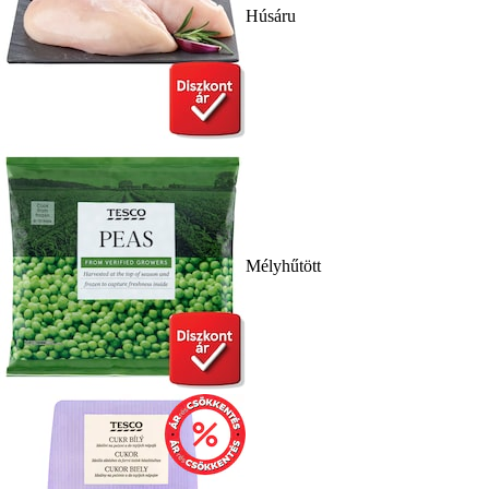
Húsáru
Mélyhűtött