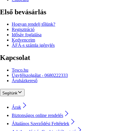
Első bevásárlás
Hogyan rendelj tőlünk?
Regisztráció
Idősáv foglalása
Kedvenceim
ÁFÁ-s számla igénylés
Kapcsolat
Tesco.hu
Ügyfélszolgálat - 0680222333
Áruházkereső
Segítünk
Árak
Biztonságos online rendelés
Általános Szerződési Feltételek